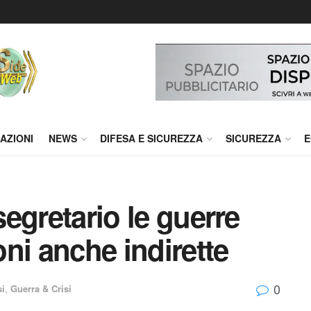
AZIONI
NEWS
DIFESA E SICUREZZA
SICUREZZA
E
segretario le guerre
ni anche indirette
0
si
,
Guerra & Crisi