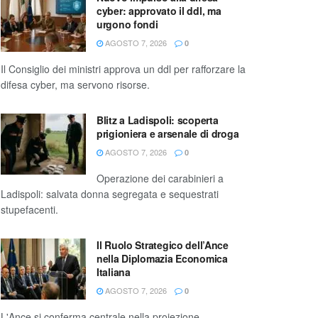
cyber: approvato il ddl, ma
urgono fondi
AGOSTO 7, 2026
0
Il Consiglio dei ministri approva un ddl per rafforzare la
difesa cyber, ma servono risorse.
Blitz a Ladispoli: scoperta
prigioniera e arsenale di droga
AGOSTO 7, 2026
0
Operazione dei carabinieri a
Ladispoli: salvata donna segregata e sequestrati
stupefacenti.
Il Ruolo Strategico dell’Ance
nella Diplomazia Economica
Italiana
AGOSTO 7, 2026
0
L'Ance si conferma centrale nella proiezione