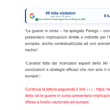
49 mila visitatori
Il 
negli ultimi 28 giorni
Dati certificati Google
·
Aggiornato al 06 Agosto 2026
✓
“Le guerre in corso – ha spiegato Perego – con
presentano implicazioni dirette e indirette per l
europeo, anche contestualizzata ad uno scenario
rischio”.
“L’analisi fatta dai ricercatori esperti dello 
conclusioni e strategie efficaci che non solo il
europei,”.
Continua la lettura seguendo il link >>> :
https://
dello-iai-le-guerre-in-corso-presentano-implicazio
difesa-a-livello-nazionale-ed-europe/