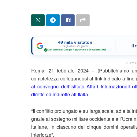
49 mila visitatori
Il
negli ultimi 28 giorni
Dati certificati Google
·
Aggiornato al 06 Agosto 2026
✓
ADV
Roma, 21 febbraio 2024 – (Pubblichiamo un 
completezza collegandosi al link indicato a fine
al convegno dell’Istituto Affari Internazionali
dirette ed indirette all’Italia.
“Il conflitto prolungato e su larga scala, ad alta i
grazie al sostegno militare occidentale all’Ucrai
italiane, in ciascuno dei cinque domini operativ
interforze”.