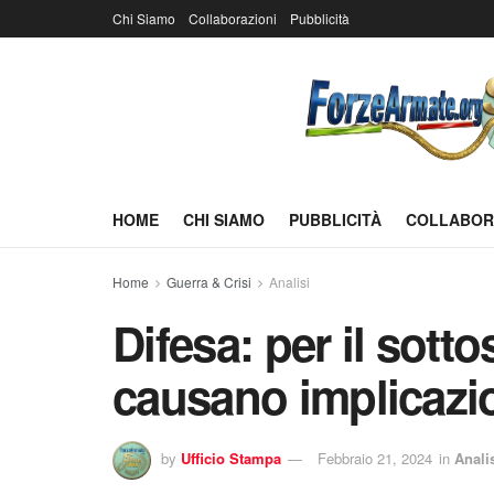
Chi Siamo
Collaborazioni
Pubblicità
HOME
CHI SIAMO
PUBBLICITÀ
COLLABOR
Home
Guerra & Crisi
Analisi
Difesa: per il sotto
causano implicazio
by
Ufficio Stampa
Febbraio 21, 2024
in
Anali