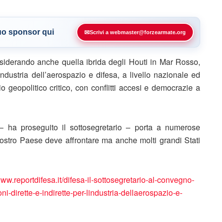
tuo sponsor qui
✉
Scrivi a webmaster@forzearmate.org
siderando anche quella ibrida degli Houti in Mar Rosso,
’industria dell’aerospazio e difesa, a livello nazionale ed
 geopolitico critico, con conflitti accesi e democrazie a
IAI – ha proseguito il sottosegretario – porta a numerose
 nostro Paese deve affrontare ma anche molti grandi Stati
www.reportdifesa.it/difesa-il-sottosegretario-al-convegno-
ni-dirette-e-indirette-per-lindustria-dellaerospazio-e-