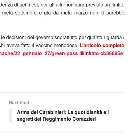
za di sei mesi, per gli altri non sarà previsto un limite,
a a metà settembre e già da metà marzo non ci sarebbe
le decisioni del governo soprattutto per quanto riguarda i
chi aveva fatto il vaccino monodose.
L’articolo completo
ronache/22_gennaio_27/green-pass-illimitato-cb36685e-
Next Post
Arma dei Carabinieri: La quotidianità e i
segreti del Reggimento Corazzieri