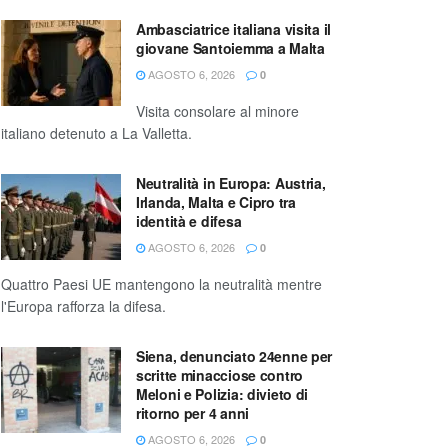
Ambasciatrice italiana visita il
giovane Santoiemma a Malta
AGOSTO 6, 2026
0
Visita consolare al minore
italiano detenuto a La Valletta.
Neutralità in Europa: Austria,
Irlanda, Malta e Cipro tra
identità e difesa
AGOSTO 6, 2026
0
Quattro Paesi UE mantengono la neutralità mentre
l'Europa rafforza la difesa.
Siena, denunciato 24enne per
scritte minacciose contro
Meloni e Polizia: divieto di
ritorno per 4 anni
AGOSTO 6, 2026
0