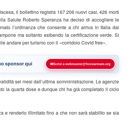
cesa, il bollettino registra 167.206 nuovi casi, 426 morti
 della Salute Roberto Speranza ha deciso di accogliere le
rmato l’ordinanza che consente a chi arriva in Italia dai
ampone ma soltanto esibendo la certificazione verde. Si
bile andare per turismo con il «corridoio Covid free».
tuo sponsor qui
✉
Scrivi a webmaster@forzearmate.org
 validità sei mesi dall’ultima somministrazione. Le agenzie
to la quarta dose e dunque chi ha già completato il ciclo
e renderlo illimitato fino a che non sarà stabilito se sia