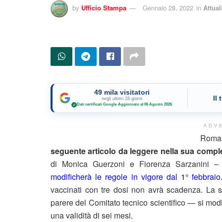
by
Ufficio Stampa
Gennaio 28, 2022
in
Attual
49 mila visitatori
Il
negli ultimi 28 giorni
Dati certificati Google
·
Aggiornato al 06 Agosto 2026
✓
ADV
Roma
seguente articolo da leggere nella sua complet
di Monica Guerzoni e Fiorenza Sarzanini 
modificherà le regole in vigore dal 1° febbraio
vaccinati con tre dosi non avrà scadenza. La sc
parere del Comitato tecnico scientifico — si modi
una validità di sei mesi.