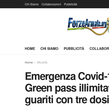
Chi Siamo
Collaborazioni
Pubblicità
HOME
CHI SIAMO
PUBBLICITÀ
COLLABOR
Home
Attualità
Emergenza Covid-1
Green pass illimita
guariti con tre dos