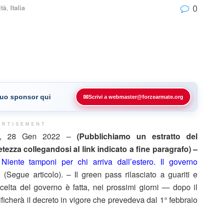
0
ità
,
Italia
 tuo sponsor qui
✉
Scrivi a webmaster@forzearmate.org
ERTISEMENT
, 28 Gen 2022 –
(Pubblichiamo un estratto del
ezza collegandosi al link indicato a fine paragrafo) –
–
Niente tamponi per chi arriva dall’estero. Il governo
.
(Segue articolo). – Il green pass rilasciato a guariti e
elta del governo è fatta, nei prossimi giorni — dopo il
ficherà il decreto in vigore che prevedeva dal 1° febbraio