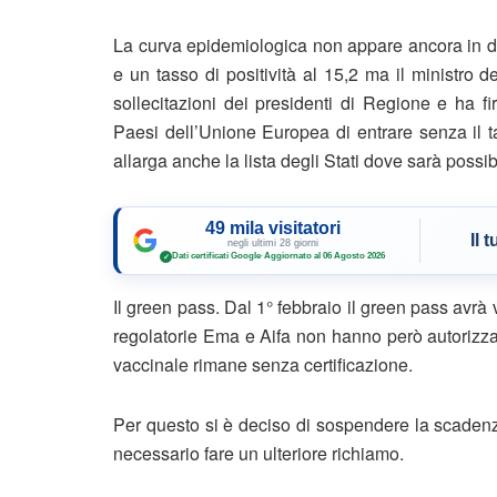
La curva epidemiologica non appare ancora in dis
e un tasso di positività al 15,2 ma il ministro
sollecitazioni dei presidenti di Regione e ha fi
Paesi dell’Unione Europea di entrare senza il t
allarga anche la lista degli Stati dove sarà possi
49 mila visitatori
Il 
negli ultimi 28 giorni
Dati certificati Google
·
Aggiornato al 06 Agosto 2026
✓
Il green pass. Dal 1° febbraio il green pass avrà
regolatorie Ema e Aifa non hanno però autorizza
vaccinale rimane senza certificazione.
Per questo si è deciso di sospendere la scadenza 
necessario fare un ulteriore richiamo.