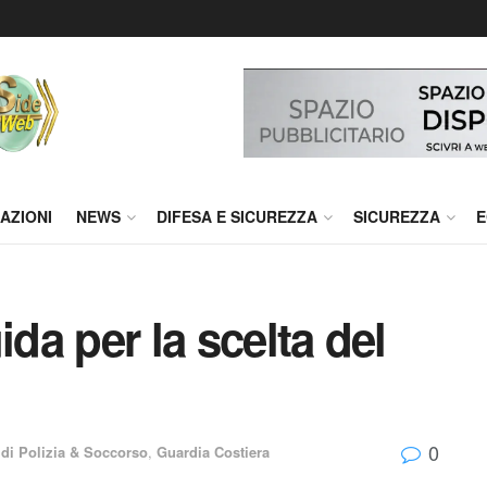
AZIONI
NEWS
DIFESA E SICUREZZA
SICUREZZA
E
ida per la scelta del
0
 di Polizia & Soccorso
,
Guardia Costiera