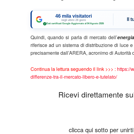
46 mila visitatori
Il 
negli ultimi 28 giorni
Dati certificati Google
·
Aggiornato al 04 Agosto 2026
✓
Quindi, quando si parla di mercato dell’
energia
riferisce ad un sistema di distribuzione di luce e
precisamente dall’ARERA, acronimo di Autorità d
Continua la lettura seguendo il link >>> :
https://
differenze-tra-il-mercato-libero-e-tutelato/
Ricevi direttamente sul 
clicca qui sotto per unir