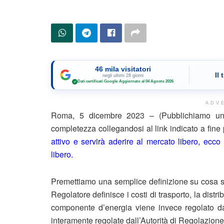
46 mila visitatori
Il
negli ultimi 28 giorni
Dati certificati Google
·
Aggiornato al 04 Agosto 2026
✓
ADV
Roma, 5 dicembre 2023 – (Pubblichiamo un e
completezza collegandosi al link indicato a fin
attivo e servirà aderire al mercato libero, ecc
libero.
Premettiamo una semplice definizione su cosa sap
Regolatore definisce i costi di trasporto, la distr
componente d’energia viene invece regolato dal 
interamente regolate dall’Autorità di Regolazione