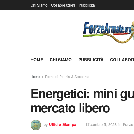
Chi Siamo
Collaborazioni
Pubblicità
HOME
CHI SIAMO
PUBBLICITÀ
COLLABOR
Home
Forze di Polizia & Soccorso
Energetici: mini gu
mercato libero
by
Ufficio Stampa
Dicembre 5, 2023
in
Forze