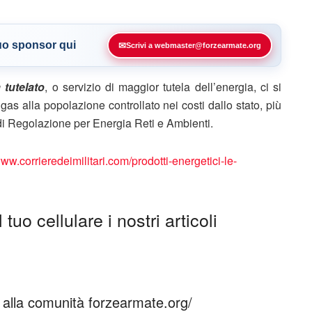
tuo sponsor qui
✉
Scrivi a webmaster@forzearmate.org
 tutelato
, o servizio di maggior tutela dell’energia, ci si
 gas alla popolazione controllato nei costi dallo stato, più
i Regolazione per Energia Reti e Ambienti.
www.corrieredeimilitari.com/prodotti-energetici-le-
tuo cellulare i nostri articoli
ti alla comunità forzearmate.org/