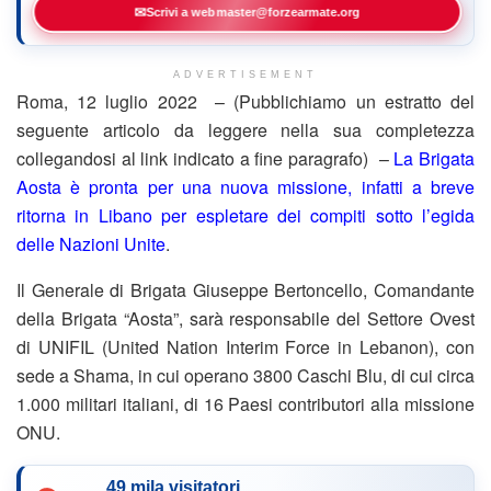
✉
Scrivi a webmaster@forzearmate.org
ADVERTISEMENT
Roma, 12 luglio 2022 – (Pubblichiamo un estratto del
seguente articolo da leggere nella sua completezza
collegandosi al link indicato a fine paragrafo) –
La Brigata
Aosta è pronta per una nuova missione, infatti a breve
ritorna in Libano per espletare dei compiti sotto l’egida
delle Nazioni Unite
.
Il Generale di Brigata Giuseppe Bertoncello, Comandante
della Brigata “Aosta”, sarà responsabile del Settore Ovest
di UNIFIL (United Nation Interim Force in Lebanon), con
sede a Shama, in cui operano 3800 Caschi Blu, di cui circa
1.000 militari italiani, di 16 Paesi contributori alla missione
ONU.
49 mila visitatori