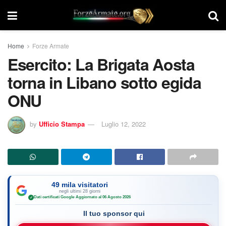
Home
Forze Armate
Esercito: La Brigata Aosta
torna in Libano sotto egida
ONU
by
Ufficio Stampa
Luglio 12, 2022
49 mila visitatori
negli ultimi 28 giorni
Dati certificati Google
·
Aggiornato al 06 Agosto 2026
✓
Il tuo sponsor qui