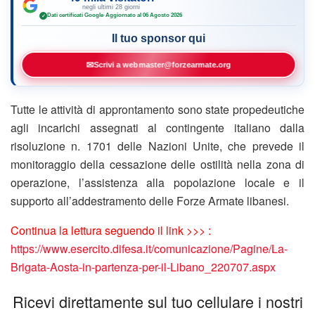
negli ultimi 28 giorni
Dati certificati Google
·
Aggiornato al 06 Agosto 2026
✓
Il tuo sponsor qui
✉
Scrivi a webmaster@forzearmate.org
Tutte le attività di approntamento sono state propedeutiche
agli incarichi assegnati al contingente italiano dalla
risoluzione n. 1701 delle Nazioni Unite, che prevede il
monitoraggio della cessazione delle ostilità nella zona di
operazione, l’assistenza alla popolazione locale e il
supporto all’addestramento delle Forze Armate libanesi.
Continua la lettura seguendo il link >>> :
https://www.esercito.difesa.it/comunicazione/Pagine/La-
Brigata-Aosta-in-partenza-per-il-Libano_220707.aspx
Ricevi direttamente sul tuo cellulare i nostri