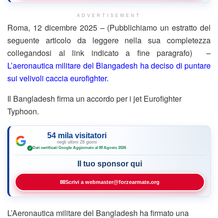
ADVERTISEMENT
Roma, 12 dicembre 2025 – (Pubblichiamo un estratto del
seguente articolo da leggere nella sua completezza
collegandosi al link indicato a fine paragrafo) –
L’aeronautica militare del Blangadesh ha deciso di puntare
sui velivoli caccia eurofighter.
Il Bangladesh firma un accordo per i jet Eurofighter
Typhoon.
54 mila visitatori
negli ultimi 28 giorni
Dati certificati Google
·
Aggiornato al 08 Agosto 2026
✓
Il tuo sponsor qui
✉
Scrivi a webmaster@forzearmate.org
L’Aeronautica militare del Bangladesh ha firmato una