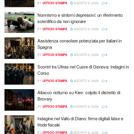
BY
UFFICIO STAMPA
AGOSTO 9, 2026
0
Nonnismo e sintomi depressivi: un riferimento
scientifico da non ignorare
BY
UFFICIO STAMPA
AGOSTO 9, 2026
0
Assistenza consolare potenziata per italiani in
Spagna
BY
UFFICIO STAMPA
AGOSTO 9, 2026
0
Scontri tra Ultras nel Cuore di Genova: Indagini in
Corso
BY
UFFICIO STAMPA
AGOSTO 9, 2026
0
Attacco notturno su Kiev: colpito il distretto di
Brovary
BY
UFFICIO STAMPA
AGOSTO 8, 2026
0
Indagine nel Vallo di Diano: firme digitali false e
frode fiscale
BY
UFFICIO STAMPA
AGOSTO 8, 2026
0