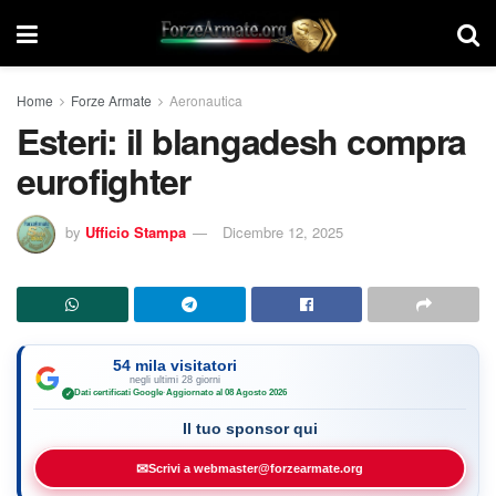
Home
Forze Armate
Aeronautica
Esteri: il blangadesh compra
eurofighter
by
Ufficio Stampa
Dicembre 12, 2025
54 mila visitatori
negli ultimi 28 giorni
Dati certificati Google
·
Aggiornato al 08 Agosto 2026
✓
Il tuo sponsor qui
✉
Scrivi a webmaster@forzearmate.org