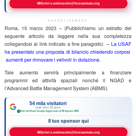
✉
Scrivi a webmaster@forzearmate.org
ADVERTISEMENT
Roma, 15 marzo 2023 – (Pubblichiamo un estratto del
seguente articolo da leggere nella sua completezza
collegandosi al link indicato a fine paragrafo) –
La USAF
ha presentato una proposta di bilancio chiedendo corposi
aumenti per rinnovare i velivoli in dotazione.
Tale aumento servirà principalmente a finanziare
programmi ed attività spaziali nonché il NGAD e
l’Advanced Battle Management System (ABMS).
54 mila visitatori
negli ultimi 28 giorni
Dati certificati Google
·
Aggiornato al 08 Agosto 2026
✓
Il tuo sponsor qui
✉
Scrivi a webmaster@forzearmate.org