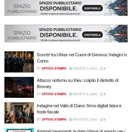
Scontri tra Ultras nel Cuore di Genova: Indagini in
Corso
BY
UFFICIO STAMPA
AGOSTO 9, 2026
0
Attacco notturno su Kiev: colpito il distretto di
Brovary
BY
UFFICIO STAMPA
AGOSTO 8, 2026
0
Indagine nel Vallo di Diano: firme digitali false e
frode fiscale
BY
UFFICIO STAMPA
AGOSTO 8, 2026
0
Arretrati insegnanti: le date chiave di agosto per i