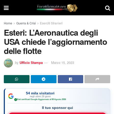
Home
Guerra & Crisi
Eserciti Stranieri
Esteri: L’Aeronautica degli
USA chiede l’aggiornamento
delle flotte
by
Ufficio Stampa
Marzo 15, 2023
54 mila visitatori
negli ultimi 28 giorni
Dati certificati Google
·
Aggiornato al 08 Agosto 2026
✓
Il tuo sponsor qui