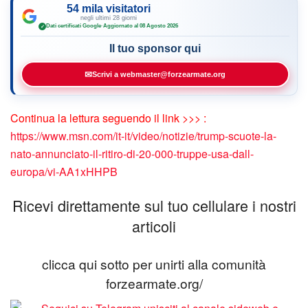
54 mila visitatori
negli ultimi 28 giorni
Dati certificati Google
·
Aggiornato al 08 Agosto 2026
✓
Il tuo sponsor qui
✉
Scrivi a webmaster@forzearmate.org
Continua la lettura seguendo il link >>> :
https://www.msn.com/it-it/video/notizie/trump-scuote-la-
nato-annunciato-il-ritiro-di-20-000-truppe-usa-dall-
europa/vi-AA1xHHPB
Ricevi direttamente sul tuo cellulare i nostri
articoli
clicca qui sotto per unirti alla comunità
forzearmate.org/