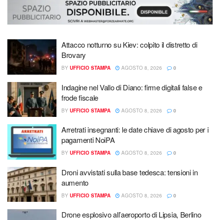
Attacco notturno su Kiev: colpito il distretto di
Brovary
BY
UFFICIO STAMPA
AGOSTO 8, 2026
0
Indagine nel Vallo di Diano: firme digitali false e
frode fiscale
BY
UFFICIO STAMPA
AGOSTO 8, 2026
0
Arretrati insegnanti: le date chiave di agosto per i
pagamenti NoiPA
BY
UFFICIO STAMPA
AGOSTO 8, 2026
0
Droni avvistati sulla base tedesca: tensioni in
aumento
BY
UFFICIO STAMPA
AGOSTO 8, 2026
0
Drone esplosivo all’aeroporto di Lipsia, Berlino