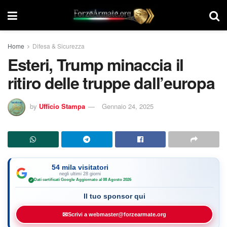
Home
Difesa & Sicurezza
Esteri, Trump minaccia il
ritiro delle truppe dall’europa
by
Ufficio Stampa
Gennaio 24, 2025
54 mila visitatori
negli ultimi 28 giorni
Dati certificati Google
·
Aggiornato al 08 Agosto 2026
✓
Il tuo sponsor qui
✉
Scrivi a webmaster@forzearmate.org