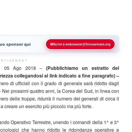
 tuo sponsor qui
✉
Scrivi a webmaster@forzearmate.org
ERTISEMENT
, 05 Ago 2018 –
(Pubblichiamo un estratto del
ezza collegandosi al link indicato a fine paragrafo) –
o di ufficiali con il grado di generale sarà ridotto dagli
 – Nei prossimi quattro anni, la Corea del Sud, in linea con
o delle truppe, ridurrà il numero dei generali di circa il
a creare un esercito più piccolo ma più forte.
ando Operativo Terrestre, unendo i comandi della 1^ e 3^
ecnologici che hanno ridotto le ridondanze operative e