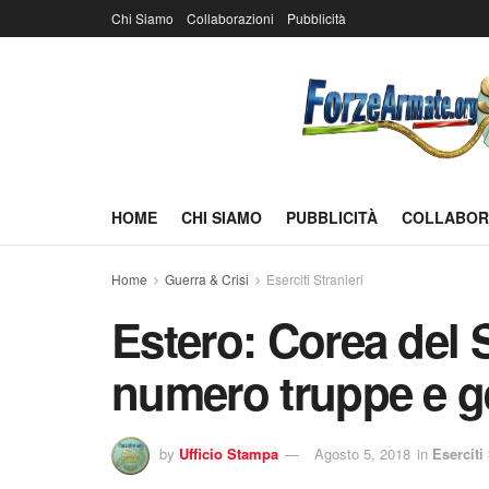
Chi Siamo
Collaborazioni
Pubblicità
HOME
CHI SIAMO
PUBBLICITÀ
COLLABOR
Home
Guerra & Crisi
Eserciti Stranieri
Estero: Corea del
numero truppe e g
by
Ufficio Stampa
Agosto 5, 2018
in
Eserciti 