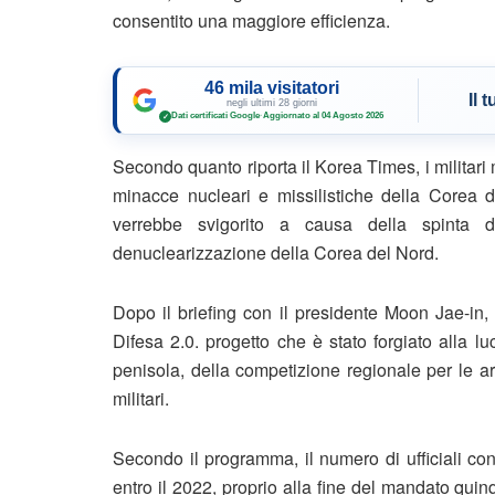
consentito una maggiore efficienza.
46 mila visitatori
Il 
negli ultimi 28 giorni
Dati certificati Google
·
Aggiornato al 04 Agosto 2026
✓
Secondo quanto riporta il Korea Times, i milita
minacce nucleari e missilistiche della Corea d
verrebbe svigorito a causa della spinta d
denuclearizzazione della Corea del Nord.
Dopo il briefing con il presidente Moon Jae-in,
Difesa 2.0. progetto che è stato forgiato alla l
penisola, della competizione regionale per le a
militari.
Secondo il programma, il numero di ufficiali con
entro il 2022, proprio alla fine del mandato qui