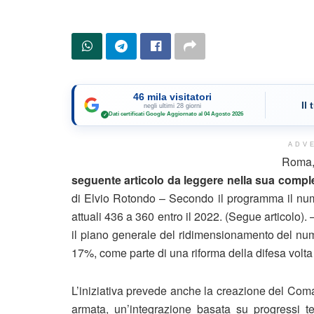
46 mila visitatori
Il
negli ultimi 28 giorni
Dati certificati Google
·
Aggiornato al 04 Agosto 2026
✓
ADV
Roma
seguente articolo da leggere nella sua complet
di Elvio Rotondo – Secondo il programma il numer
attuali 436 a 360 entro il 2022. (Segue articolo).
il piano generale del ridimensionamento del numer
17%, come parte di una riforma della difesa volta 
L’iniziativa prevede anche la creazione del Com
armata, un’integrazione basata su progressi t