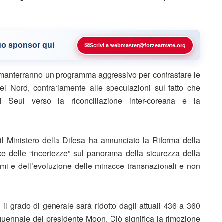
tuo sponsor qui
✉
Scrivi a webmaster@forzearmate.org
ri manterranno un programma aggressivo per contrastare le
el Nord, contrariamente alle speculazioni sul fatto che
i Seul verso la riconciliazione inter-coreana e la
 il Ministero della Difesa ha annunciato la Riforma della
uce delle “incertezze” sul panorama della sicurezza della
rmi e dell’evoluzione delle minacce transnazionali e non
 il grado di generale sarà ridotto dagli attuali 436 a 360
nquennale del presidente Moon. Ciò significa la rimozione