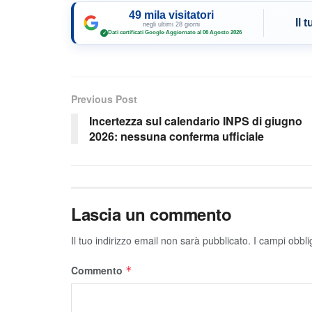
49 mila visitatori
Il 
negli ultimi 28 giorni
Dati certificati Google
·
Aggiornato al 06 Agosto 2026
✓
Previous Post
Incertezza sul calendario INPS di giugno
2026: nessuna conferma ufficiale
Lascia un commento
Il tuo indirizzo email non sarà pubblicato.
I campi obbli
Commento
*