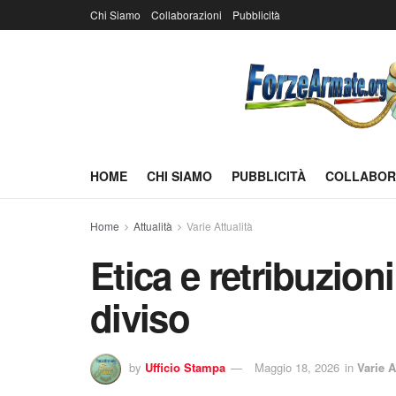
Chi Siamo
Collaborazioni
Pubblicità
HOME
CHI SIAMO
PUBBLICITÀ
COLLABOR
Home
Attualità
Varie Attualità
Etica e retribuzioni
diviso
by
Ufficio Stampa
Maggio 18, 2026
in
Varie A