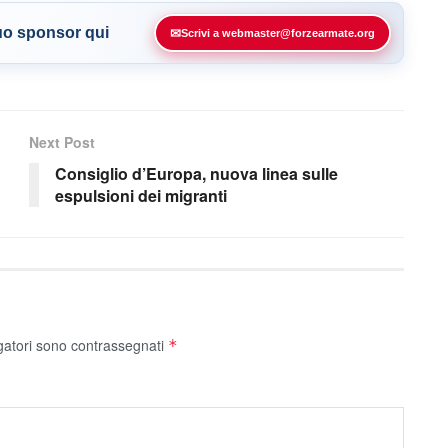
tuo sponsor qui
✉
Scrivi a webmaster@forzearmate.org
Next Post
Consiglio d’Europa, nuova linea sulle
espulsioni dei migranti
gatori sono contrassegnati
*