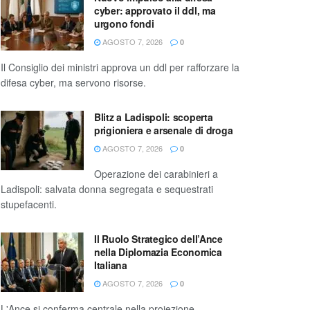
cyber: approvato il ddl, ma
urgono fondi
AGOSTO 7, 2026
0
Il Consiglio dei ministri approva un ddl per rafforzare la
difesa cyber, ma servono risorse.
Blitz a Ladispoli: scoperta
prigioniera e arsenale di droga
AGOSTO 7, 2026
0
Operazione dei carabinieri a
Ladispoli: salvata donna segregata e sequestrati
stupefacenti.
Il Ruolo Strategico dell’Ance
nella Diplomazia Economica
Italiana
AGOSTO 7, 2026
0
L'Ance si conferma centrale nella proiezione