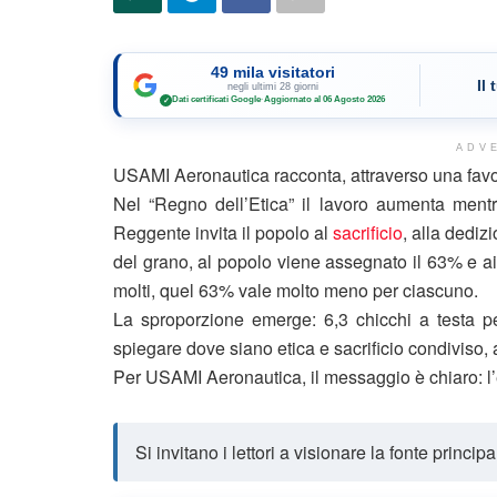
49 mila visitatori
Il
negli ultimi 28 giorni
Dati certificati Google
·
Aggiornato al 06 Agosto 2026
✓
ADV
USAMI Aeronautica racconta, attraverso una favola
Nel “Regno dell’Etica” il lavoro aumenta mentr
Reggente invita il popolo al
sacrificio
, alla dediz
del grano, al popolo viene assegnato il 63% e ai
molti, quel 63% vale molto meno per ciascuno.
La sproporzione emerge: 6,3 chicchi a testa per 
spiegare dove siano etica e sacrificio condiviso, a
Per USAMI Aeronautica, il messaggio è chiaro: l’
Si invitano i lettori a visionare la fonte princip