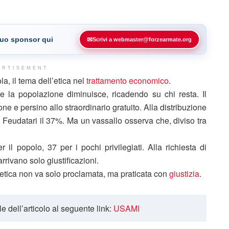
 tuo sponsor qui
✉
Scrivi a webmaster@forzearmate.org
ERTISEMENT
, il tema dell’etica nel
trattamento economico
.
e la popolazione diminuisce, ricadendo su chi resta. Il
ione e persino allo straordinario gratuito. Alla distribuzione
 Feudatari il 37%. Ma un vassallo osserva che, diviso tra
il popolo, 37 per i pochi privilegiati. Alla richiesta di
rrivano solo giustificazioni.
etica non va solo proclamata, ma praticata con
giustizia
.
ale dell’articolo al seguente link:
USAMI