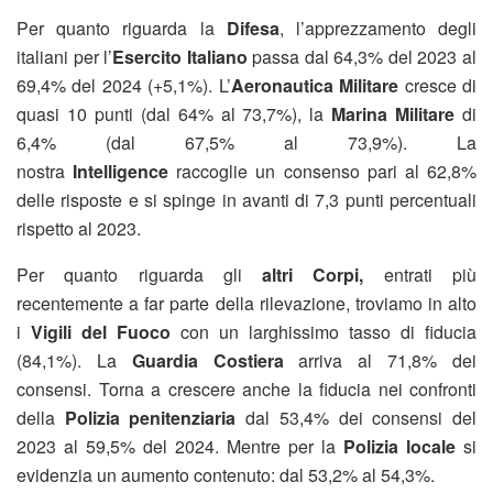
Per quanto riguarda la
Difesa
, l’apprezzamento degli
italiani per l’
Esercito Italiano
passa dal 64,3% del 2023 al
69,4% del 2024 (+5,1%). L’
Aeronautica Militare
cresce di
quasi 10 punti (dal 64% al 73,7%), la
Marina Militare
di
6,4% (dal 67,5% al 73,9%). La
nostra
Intelligence
raccoglie un consenso pari al 62,8%
delle risposte e si spinge in avanti di 7,3 punti percentuali
rispetto al 2023.
Per quanto riguarda gli
altri Corpi,
entrati più
recentemente a far parte della rilevazione, troviamo in alto
i
Vigili del Fuoco
con un larghissimo tasso di fiducia
(84,1%). La
Guardia Costiera
arriva al 71,8% dei
consensi. Torna a crescere anche la fiducia nei confronti
della
Polizia penitenziaria
dal 53,4% dei consensi del
2023 al 59,5% del 2024. Mentre per la
Polizia locale
si
evidenzia un aumento contenuto: dal 53,2% al 54,3%.