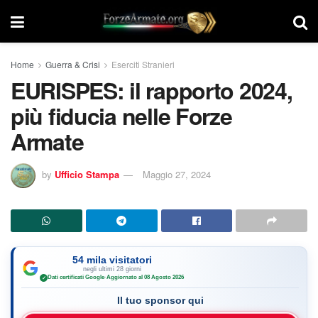
Home
Guerra & Crisi
Eserciti Stranieri
EURISPES: il rapporto 2024,
più fiducia nelle Forze
Armate
by
Ufficio Stampa
Maggio 27, 2024
54 mila visitatori
negli ultimi 28 giorni
Dati certificati Google
·
Aggiornato al 08 Agosto 2026
✓
Il tuo sponsor qui