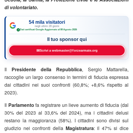
di volontariato.
54 mila visitatori
negli ultimi 28 giorni
Dati certificati Google
·
Aggiornato al 08 Agosto 2026
✓
Il tuo sponsor qui
✉
Scrivi a webmaster@forzearmate.org
Il
Presidente della Repubblica
, Sergio Mattarella,
raccoglie un largo consenso in termini di fiducia espressa
dai cittadini nei suoi confronti (60,8%; +8,6% rispetto al
2023).
Il
Parlamento
fa registrare un lieve aumento di fiducia (dal
30% del 2023 al 33,6% del 2024), ma i cittadini delusi
restano la maggioranza (58%). I cittadini sono divisi sul
giudizio nei confronti della
Magistratura
: il 47% si dice