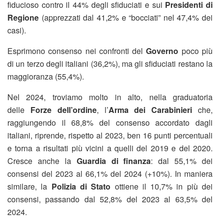
fiducioso contro il 44% degli sfiduciati e sui
Presidenti di
Regione
(apprezzati dal 41,2% e “bocciati” nel 47,4% dei
casi).
Esprimono consenso nei confronti del
Governo
poco più
di un terzo degli italiani (36,2%), ma gli sfiduciati restano la
maggioranza (55,4%).
Nel 2024, troviamo molto in alto, nella graduatoria
delle
Forze dell’ordine
, l’
Arma dei
Carabinieri
che,
raggiungendo il 68,8% del consenso accordato dagli
italiani, riprende, rispetto al 2023, ben 16 punti percentuali
e torna a risultati più vicini a quelli del 2019 e del 2020.
Cresce anche la
Guardia di finanza
: dal 55,1% dei
consensi del 2023 al 66,1% del 2024 (+10%). In maniera
similare, la
Polizia di Stato
ottiene il 10,7% in più dei
consensi, passando dal 52,8% del 2023 al 63,5% del
2024.