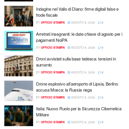
Indagine nel Vallo di Diano: firme digitali false e
frode fiscale
BY
UFFICIO STAMPA
AGOSTO 8, 2026
0
Arretrati insegnanti: le date chiave di agosto per i
pagamenti NoiPA
BY
UFFICIO STAMPA
AGOSTO 8, 2026
0
Droni avvistati sulla base tedesca: tensioni in
aumento
BY
UFFICIO STAMPA
AGOSTO 8, 2026
0
Drone esplosivo all’aeroporto di Lipsia, Berlino
accusa Mosca: la Russia nega
BY
UFFICIO STAMPA
AGOSTO 8, 2026
0
Italia: Nuovo Ruolo per la Sicurezza Cibernetica
Militare
BY
UFFICIO STAMPA
AGOSTO 8, 2026
0