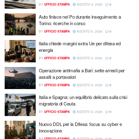
BY
UFFICIO STAMPA
AGOSTO 6, 2026
0
Auto finisce nel Po durante inseguimento a
Torino: ricerche in corso
BY
UFFICIO STAMPA
AGOSTO 6, 2026
0
Italia chiede margini extra Ue per difesa ed
energia
BY
UFFICIO STAMPA
AGOSTO 6, 2026
0
Operazione antimafia a Bari: sette arresti per
assalti a portavalori
BY
UFFICIO STAMPA
AGOSTO 6, 2026
0
Italia e Spagna: un equilibrio delicato sulla crisi
migratoria di Ceuta
BY
UFFICIO STAMPA
AGOSTO 6, 2026
0
Nuovo DDL per la Difesa: focus su cyber e
innovazione
BY
UFFICIO STAMPA
AGOSTO 6, 2026
0