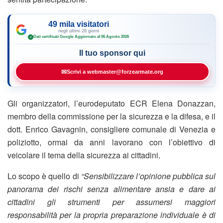
49 mila visitatori
negli ultimi 28 giorni
Dati certificati Google
·
Aggiornato al 06 Agosto 2026
✓
Il tuo sponsor qui
✉
Scrivi a webmaster@forzearmate.org
Gli organizzatori, l’eurodeputato ECR Elena Donazzan,
membro della commissione per la sicurezza e la difesa, e il
dott. Enrico Gavagnin, consigliere comunale di Venezia e
poliziotto, ormai da anni lavorano con l’obiettivo di
veicolare il tema della sicurezza ai cittadini.
Lo scopo è quello di
“Sensibilizzare l’opinione pubblica sul
panorama dei rischi senza alimentare ansia e dare ai
cittadini gli strumenti per assumersi maggiori
responsabilità per la propria preparazione individuale è di