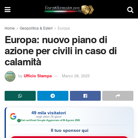
Home
Geopolitica & Esteri
Europa
Europa: nuovo piano di
azione per civili in caso di
calamità
by
Ufficio Stampa
Marzo 28, 2025
49 mila visitatori
negli ultimi 28 giorni
Dati certificati Google
·
Aggiornato al 06 Agosto 2026
✓
Il tuo sponsor qui