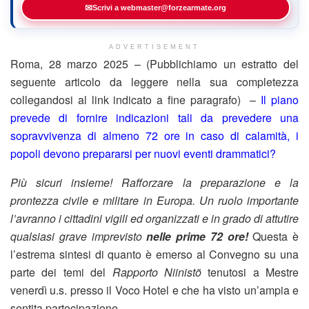
✉
Scrivi a webmaster@forzearmate.org
ADVERTISEMENT
Roma, 28 marzo 2025 – (Pubblichiamo un estratto del
seguente articolo da leggere nella sua completezza
collegandosi al link indicato a fine paragrafo) –
Il piano
prevede di fornire indicazioni tali da prevedere una
sopravvivenza di almeno 72 ore in caso di calamità, i
popoli devono prepararsi per nuovi eventi drammatici?
Più sicuri insieme! Rafforzare la preparazione e la
prontezza civile e militare in Europa. Un ruolo importante
l’avranno i cittadini vigili ed organizzati e in grado di attutire
qualsiasi grave imprevisto
nelle prime 72 ore!
Questa è
l’estrema sintesi di quanto è emerso al Convegno su una
parte dei temi del
Rapporto Niinistö
tenutosi a Mestre
venerdì u.s. presso il Voco Hotel e che ha visto un’ampia e
sentita partecipazione.