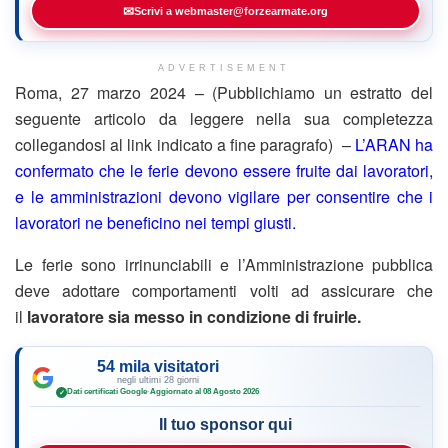
✉
Scrivi a webmaster@forzearmate.org
ADVERTISEMENT
Roma, 27 marzo 2024 – (Pubblichiamo un estratto del
seguente articolo da leggere nella sua completezza
collegandosi al link indicato a fine paragrafo) –
L’ARAN ha
confermato che le ferie devono essere fruite dai lavoratori,
e le amministrazioni devono vigilare per consentire che i
lavoratori ne beneficino nei tempi giusti.
Le ferie sono irrinunciabili e l’Amministrazione pubblica
deve adottare comportamenti volti ad assicurare che
il
lavoratore sia messo in condizione di fruirle.
54 mila visitatori
negli ultimi 28 giorni
Dati certificati Google
·
Aggiornato al 08 Agosto 2026
✓
Il tuo sponsor qui