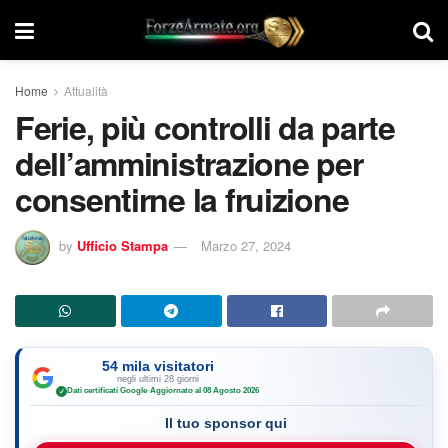
Home
Attualità
Ferie, più controlli da parte
dell’amministrazione per
consentirne la fruizione
by
Ufficio Stampa
Marzo 27, 2024
54 mila visitatori
negli ultimi 28 giorni
Dati certificati Google
·
Aggiornato al 08 Agosto 2026
✓
Il tuo sponsor qui