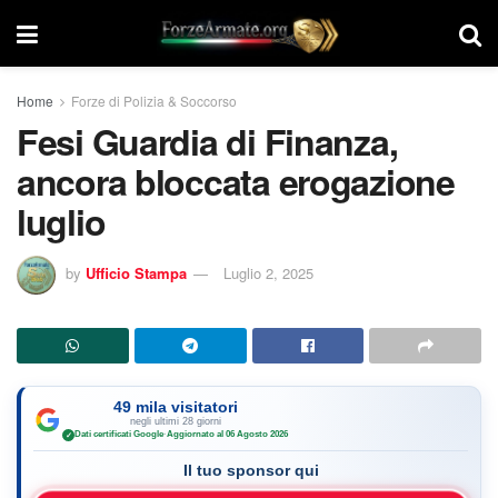
Home
Forze di Polizia & Soccorso
Fesi Guardia di Finanza,
ancora bloccata erogazione
luglio
by
Ufficio Stampa
Luglio 2, 2025
49 mila visitatori
negli ultimi 28 giorni
Dati certificati Google
·
Aggiornato al 06 Agosto 2026
✓
Il tuo sponsor qui