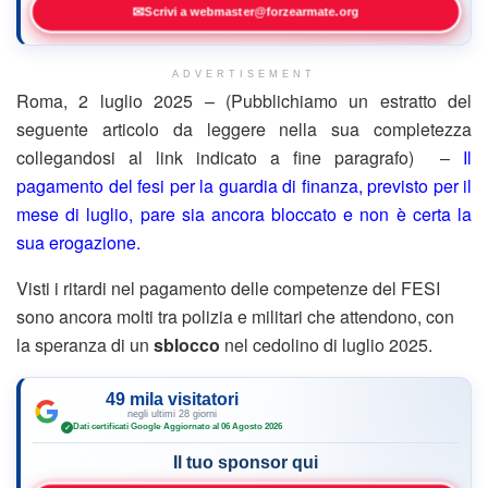
✉
Scrivi a webmaster@forzearmate.org
ADVERTISEMENT
Roma, 2 luglio 2025 – (Pubblichiamo un estratto del
seguente articolo da leggere nella sua completezza
collegandosi al link indicato a fine paragrafo) –
Il
pagamento del fesi per la guardia di finanza, previsto per il
mese di luglio, pare sia ancora bloccato e non è certa la
sua erogazione.
Visti i ritardi nel pagamento delle competenze del FESI
sono ancora molti tra polizia e militari che attendono, con
la speranza di un
sblocco
nel cedolino di luglio 2025.
49 mila visitatori
negli ultimi 28 giorni
Dati certificati Google
·
Aggiornato al 06 Agosto 2026
✓
Il tuo sponsor qui