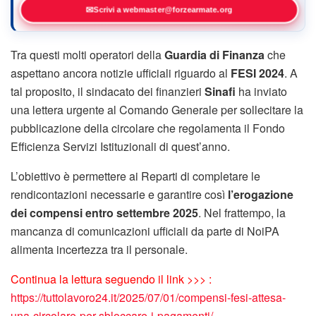
✉
Scrivi a webmaster@forzearmate.org
Tra questi molti operatori della
Guardia di Finanza
che
aspettano ancora notizie ufficiali riguardo al
FESI 2024
. A
tal proposito, il sindacato dei finanzieri
Sinafi
ha inviato
una lettera urgente al Comando Generale per sollecitare la
pubblicazione della circolare che regolamenta il Fondo
Efficienza Servizi Istituzionali di quest’anno.
L’obiettivo è permettere ai Reparti di completare le
rendicontazioni necessarie e garantire così
l’erogazione
dei compensi entro settembre 2025
. Nel frattempo, la
mancanza di comunicazioni ufficiali da parte di NoiPA
alimenta incertezza tra il personale.
Continua la lettura seguendo il link >>> :
https://tuttolavoro24.it/2025/07/01/compensi-fesi-attesa-
una-circolare-per-sbloccare-i-pagamenti/