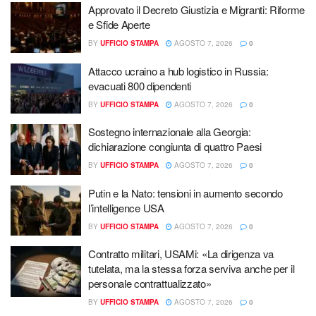
Approvato il Decreto Giustizia e Migranti: Riforme
e Sfide Aperte
BY
UFFICIO STAMPA
AGOSTO 7, 2026
0
Attacco ucraino a hub logistico in Russia:
evacuati 800 dipendenti
BY
UFFICIO STAMPA
AGOSTO 7, 2026
0
Sostegno internazionale alla Georgia:
dichiarazione congiunta di quattro Paesi
BY
UFFICIO STAMPA
AGOSTO 7, 2026
0
Putin e la Nato: tensioni in aumento secondo
l’intelligence USA
BY
UFFICIO STAMPA
AGOSTO 7, 2026
0
Contratto militari, USAMi: «La dirigenza va
tutelata, ma la stessa forza serviva anche per il
personale contrattualizzato»
BY
UFFICIO STAMPA
AGOSTO 7, 2026
0