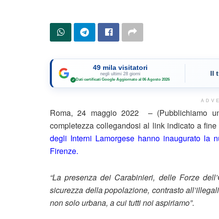
49 mila visitatori
Il
negli ultimi 28 giorni
Dati certificati Google
·
Aggiornato al 06 Agosto 2026
✓
ADV
Roma, 24 maggio 2022 – (Pubblichiamo un e
completezza collegandosi al link indicato a fin
degli Interni Lamorgese hanno inaugurato la n
Firenze.
“La presenza dei Carabinieri, delle Forze dell’O
sicurezza della popolazione, contrasto all’illegal
non solo urbana, a cui tutti noi aspiriamo”
.