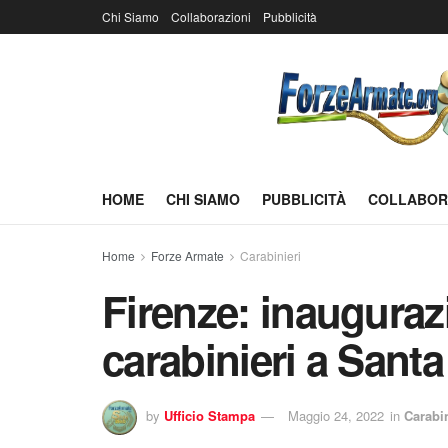
Chi Siamo
Collaborazioni
Pubblicità
HOME
CHI SIAMO
PUBBLICITÀ
COLLABOR
Home
Forze Armate
Carabinieri
Firenze: inauguraz
carabinieri a Santa
by
Ufficio Stampa
Maggio 24, 2022
in
Carabin