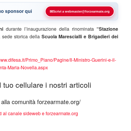
tuo sponsor qui
✉
Scrivi a webmaster@forzearmate.org
ni
durante l’inaugurazione della rinominata
“Stazione
la sede storica della
Scuola Marescialli e Brigadieri dei
www.difesa.it/Primo_Piano/Pagine/Il-Ministro-Guerini-e-il-
nta-Maria-Novella.aspx
tuo cellulare i nostri articoli
ti alla comunità forzearmate.org/