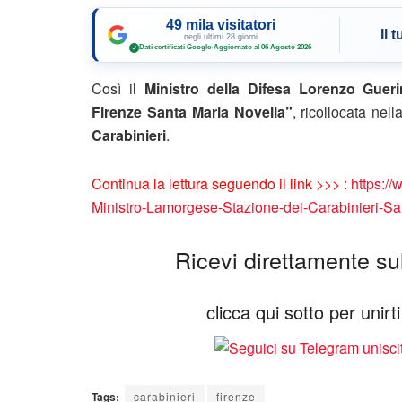
49 mila visitatori
Il 
negli ultimi 28 giorni
Dati certificati Google
·
Aggiornato al 06 Agosto 2026
✓
Così il
Ministro della Difesa Lorenzo Gueri
Firenze Santa Maria Novella”
, ricollocata nel
Carabinieri
.
Continua la lettura seguendo il link >>> :
https://
Ministro-Lamorgese-Stazione-dei-Carabinieri-Sa
Ricevi direttamente sul 
clicca qui sotto per unir
Tags:
carabinieri
firenze