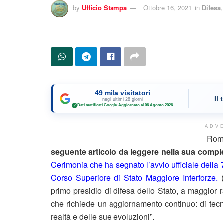
by
Ufficio Stampa
Ottobre 16, 2021
in
Difesa
49 mila visitatori
Il
negli ultimi 28 giorni
Dati certificati Google
·
Aggiornato al 06 Agosto 2026
✓
ADV
Rom
seguente articolo da leggere nella sua complet
Cerimonia che ha segnato l’avvio ufficiale della 7
Corso Superiore di Stato Maggiore Interforze.
(
primo presidio di difesa dello Stato, a maggior 
che richiede un aggiornamento continuo: di tecn
realtà e delle sue evoluzioni”.