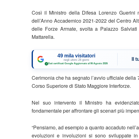
Così il Ministro della Difesa Lorenzo Guerini n
dell’Anno Accademico 2021-2022 del Centro Alti 
delle Forze Armate, svolta a Palazzo Salviati
Mattarella.
49 mila visitatori
Il 
negli ultimi 28 giorni
Dati certificati Google
·
Aggiornato al 06 Agosto 2026
✓
Cerimonia che ha segnato l’avvio ufficiale della 7
Corso Superiore di Stato Maggiore Interforze.
Nel suo intervento il Ministro ha evidenziat
fondamentale per affrontare gli scenari più impen
“Pensiamo, ad esempio a quanto accaduto nell’are
evoluzioni e involuzioni si sono sviluppate in u