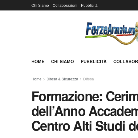
Chi Siamo
Collaborazioni
Pubblicità
HOME
CHI SIAMO
PUBBLICITÀ
COLLABOR
Home
Difesa & Sicurezza
Difesa
Formazione: Cerim
dell’Anno Accadem
Centro Alti Studi d