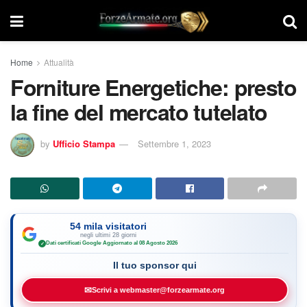
Home
Attualità
Forniture Energetiche: presto
la fine del mercato tutelato
by
Ufficio Stampa
Settembre 1, 2023
54 mila visitatori
negli ultimi 28 giorni
Dati certificati Google
·
Aggiornato al 08 Agosto 2026
✓
Il tuo sponsor qui
✉
Scrivi a webmaster@forzearmate.org