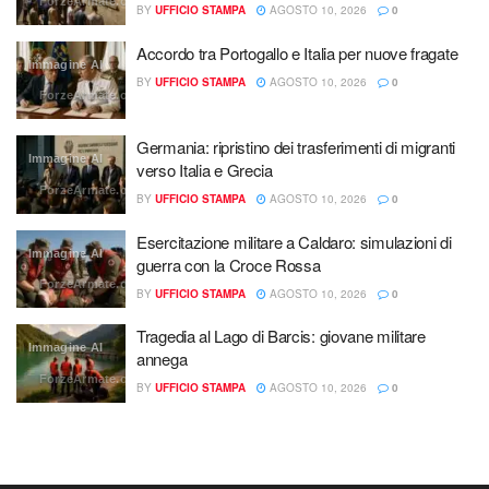
ForzeArmate.org
BY
UFFICIO STAMPA
AGOSTO 10, 2026
0
Accordo tra Portogallo e Italia per nuove fragate
Immagine AI
BY
UFFICIO STAMPA
AGOSTO 10, 2026
0
ForzeArmate.org
Germania: ripristino dei trasferimenti di migranti
Immagine AI
verso Italia e Grecia
ForzeArmate.org
BY
UFFICIO STAMPA
AGOSTO 10, 2026
0
Esercitazione militare a Caldaro: simulazioni di
Immagine AI
guerra con la Croce Rossa
ForzeArmate.org
BY
UFFICIO STAMPA
AGOSTO 10, 2026
0
Tragedia al Lago di Barcis: giovane militare
Immagine AI
annega
ForzeArmate.org
BY
UFFICIO STAMPA
AGOSTO 10, 2026
0