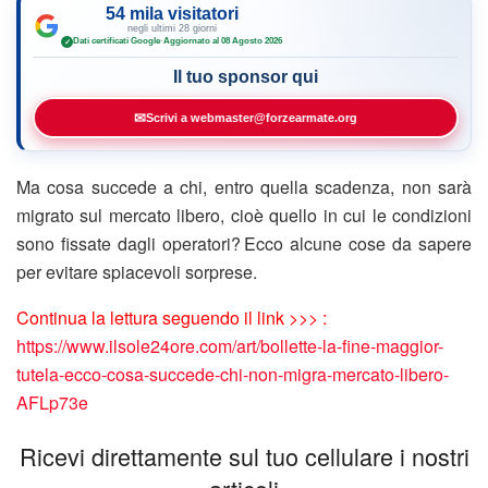
54 mila visitatori
negli ultimi 28 giorni
Dati certificati Google
·
Aggiornato al 08 Agosto 2026
✓
Il tuo sponsor qui
✉
Scrivi a webmaster@forzearmate.org
Ma cosa succede a chi, entro quella scadenza, non sarà
migrato sul mercato libero, cioè quello in cui le condizioni
sono fissate dagli operatori? Ecco alcune cose da sapere
per evitare spiacevoli sorprese.
Continua la lettura seguendo il link >>> :
https://www.ilsole24ore.com/art/bollette-la-fine-maggior-
tutela-ecco-cosa-succede-chi-non-migra-mercato-libero-
AFLp73e
Ricevi direttamente sul tuo cellulare i nostri