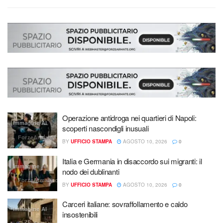
Operazione antidroga nei quartieri di Napoli:
Immagine AI
scoperti nascondigli inusuali
ForzeArmate.org
BY
UFFICIO STAMPA
AGOSTO 10, 2026
0
Italia e Germania in disaccordo sui migranti: il
Immagine AI
nodo dei dublinanti
ForzeArmate.org
BY
UFFICIO STAMPA
AGOSTO 10, 2026
0
Carceri italiane: sovraffollamento e caldo
Immagine AI
insostenibili