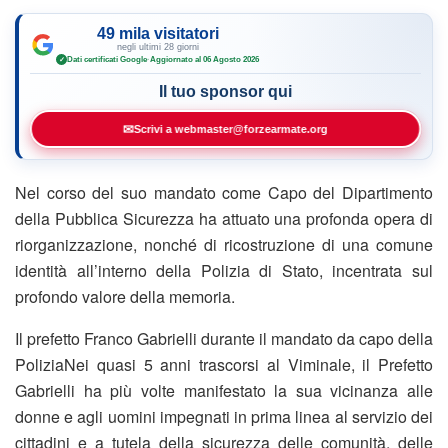
49 mila visitatori
negli ultimi 28 giorni
Dati certificati Google
·
Aggiornato al 06 Agosto 2026
✓
Il tuo sponsor qui
✉
Scrivi a webmaster@forzearmate.org
Nel corso del suo mandato come Capo del Dipartimento
della Pubblica Sicurezza ha attuato una profonda opera di
riorganizzazione, nonché di ricostruzione di una comune
identità all’interno della Polizia di Stato, incentrata sul
profondo valore della memoria.
Il prefetto Franco Gabrielli durante il mandato da capo della
PoliziaNei quasi 5 anni trascorsi al Viminale, il Prefetto
Gabrielli ha più volte manifestato la sua vicinanza alle
donne e agli uomini impegnati in prima linea al servizio dei
cittadini e a tutela della sicurezza delle comunità, delle