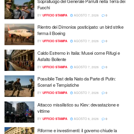
Sopralluogo del Generale Parrulli nella Terra dei
Fuochi
BY
UFFICIO STAMPA
AGOSTO 7, 2026
0
Rientro dei Dimonios posticipato: un bird strike
ferma il Boeing
BY
UFFICIO STAMPA
AGOSTO 7, 2026
0
Caldo Estremo in Italia: Musei come Rifugi e
Asfalto Bollente
BY
UFFICIO STAMPA
AGOSTO 7, 2026
0
Possibile Test della Nato da Parte di Putin:
Scenari e Tempistiche
BY
UFFICIO STAMPA
AGOSTO 7, 2026
0
Attacco missilistico su Kiev: devastazione e
vittime
BY
UFFICIO STAMPA
AGOSTO 6, 2026
0
Riforme e investimenti: il governo chiude la