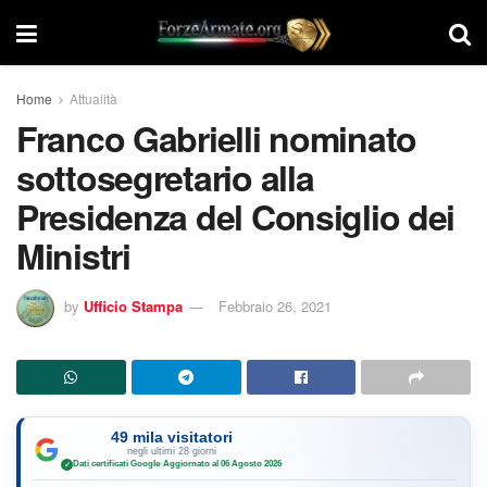
Home
Attualità
Franco Gabrielli nominato
sottosegretario alla
Presidenza del Consiglio dei
Ministri
by
Ufficio Stampa
Febbraio 26, 2021
49 mila visitatori
negli ultimi 28 giorni
Dati certificati Google
·
Aggiornato al 06 Agosto 2026
✓