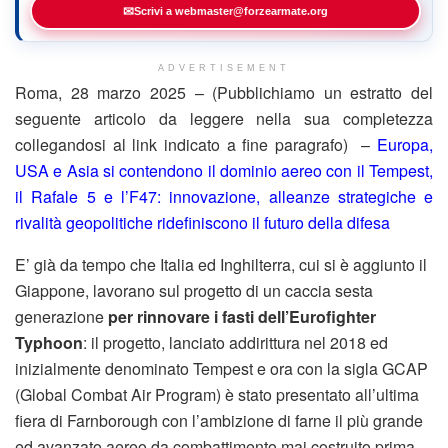
✉
Scrivi a webmaster@forzearmate.org
ADVERTISEMENT
Roma, 28 marzo 2025 – (Pubblichiamo un estratto del
seguente articolo da leggere nella sua completezza
collegandosi al link indicato a fine paragrafo) –
Europa,
USA e Asia si contendono il dominio aereo con il Tempest,
il Rafale 5 e l’F47: innovazione, alleanze strategiche e
rivalità geopolitiche ridefiniscono il futuro della difesa
E’ già da tempo che Italia ed Inghilterra, cui si è aggiunto il
Giappone, lavorano sul progetto di un caccia sesta
generazione
per rinnovare i fasti dell’Eurofighter
Typhoon
: il progetto, lanciato addirittura nel 2018 ed
inizialmente denominato Tempest e ora con la sigla GCAP
(Global Combat Air Program) è stato presentato all’ultima
fiera di Farnborough con l’ambizione di farne il più grande
ed avanzato aereo da combattimento mai costruito prima.