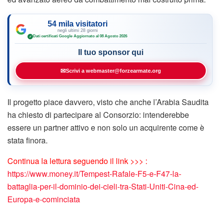
54 mila visitatori
negli ultimi 28 giorni
Dati certificati Google
·
Aggiornato al 08 Agosto 2026
✓
Il tuo sponsor qui
✉
Scrivi a webmaster@forzearmate.org
Il progetto piace davvero, visto che anche l’Arabia Saudita
ha chiesto di partecipare al Consorzio: intenderebbe
essere un partner attivo e non solo un acquirente come è
stata finora.
Continua la lettura seguendo il link >>> :
https://www.money.it/Tempest-Rafale-F5-e-F47-la-
battaglia-per-il-dominio-dei-cieli-tra-Stati-Uniti-Cina-ed-
Europa-e-cominciata