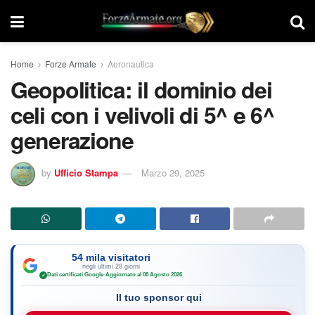
Home
Forze Armate
Aeronautica
Geopolitica: il dominio dei
celi con i velivoli di 5^ e 6^
generazione
by
Ufficio Stampa
Marzo 29, 2025
54 mila visitatori
negli ultimi 28 giorni
Dati certificati Google
·
Aggiornato al 08 Agosto 2026
✓
Il tuo sponsor qui