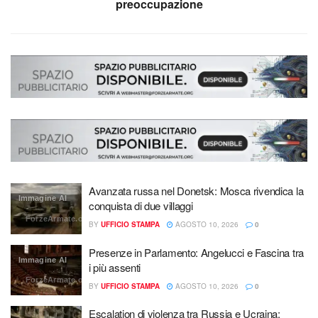
preoccupazione
Avanzata russa nel Donetsk: Mosca rivendica la
Immagine AI
conquista di due villaggi
ForzeArmate.org
BY
UFFICIO STAMPA
AGOSTO 10, 2026
0
Presenze in Parlamento: Angelucci e Fascina tra
Immagine AI
i più assenti
ForzeArmate.org
BY
UFFICIO STAMPA
AGOSTO 10, 2026
0
Escalation di violenza tra Russia e Ucraina: