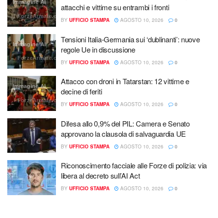
Immagine AI
attacchi e vittime su entrambi i fronti
ForzeArmate.org
BY
UFFICIO STAMPA
AGOSTO 10, 2026
0
Tensioni Italia-Germania sui ‘dublinanti’: nuove
Immagine AI
regole Ue in discussione
ForzeArmate.org
BY
UFFICIO STAMPA
AGOSTO 10, 2026
0
Attacco con droni in Tatarstan: 12 vittime e
Immagine AI
decine di feriti
ForzeArmate.org
BY
UFFICIO STAMPA
AGOSTO 10, 2026
0
Difesa allo 0,9% del PIL: Camera e Senato
approvano la clausola di salvaguardia UE
BY
UFFICIO STAMPA
AGOSTO 10, 2026
0
Riconoscimento facciale alle Forze di polizia: via
libera al decreto sull’AI Act
BY
UFFICIO STAMPA
AGOSTO 10, 2026
0