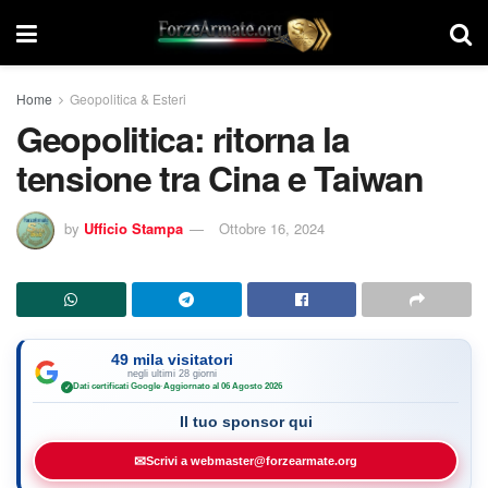
Home
Geopolitica & Esteri
Geopolitica: ritorna la
tensione tra Cina e Taiwan
by
Ufficio Stampa
Ottobre 16, 2024
49 mila visitatori
negli ultimi 28 giorni
Dati certificati Google
·
Aggiornato al 06 Agosto 2026
✓
Il tuo sponsor qui
✉
Scrivi a webmaster@forzearmate.org