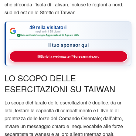
che circonda l’isola di Taiwan, incluse le regioni a nord,
sud ed est dello Stretto di Taiwan.
49 mila visitatori
negli ultimi 28 giorni
Dati certificati Google
·
Aggiornato al 06 Agosto 2026
✓
Il tuo sponsor qui
✉
Scrivi a webmaster@forzearmate.org
LO SCOPO DELLE
ESERCITAZIONI SU TAIWAN
Lo scopo dichiarato delle esercitazioni è duplice: da un
lato, testare la capacità di combattimento e il livello di
prontezza delle forze del Comando Orientale; dall’altro,
inviare un messaggio chiaro e inequivocabile alle forze
separatiste taiwanesi e ai loro alleati internazionali,