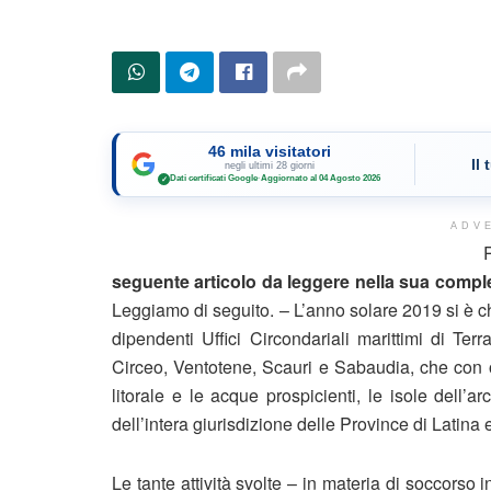
46 mila visitatori
Il
negli ultimi 28 giorni
Dati certificati Google
·
Aggiornato al 04 Agosto 2026
✓
ADV
seguente articolo da leggere nella sua complet
Leggiamo di seguito. – L’anno solare 2019 si è ch
dipendenti Uffici Circondariali marittimi di Te
Circeo, Ventotene, Scauri e Sabaudia, che con 
litorale e le acque prospicienti, le isole dell’
dell’intera giurisdizione delle Province di Latina
Le tante attività svolte – in materia di soccorso