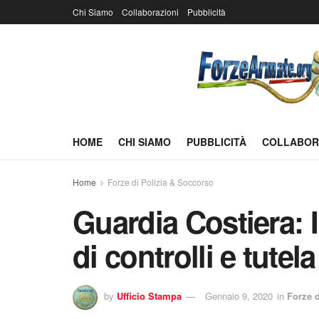
Chi Siamo
Collaborazioni
Pubblicità
HOME
CHI SIAMO
PUBBLICITÀ
COLLABOR
Home
Forze di Polizia & Soccorso
Guardia Costiera: I
di controlli e tutela
by
Ufficio Stampa
Gennaio 9, 2020
in
Forze 