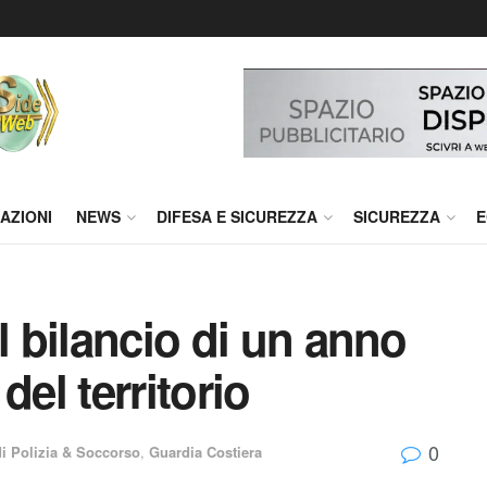
AZIONI
NEWS
DIFESA E SICUREZZA
SICUREZZA
E
l bilancio di un anno
 del territorio
0
di Polizia & Soccorso
,
Guardia Costiera