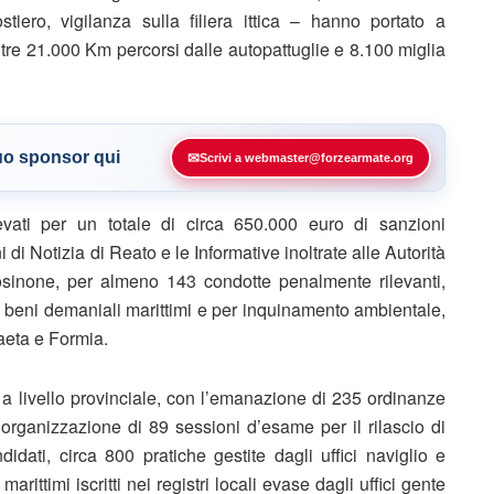
tiero, vigilanza sulla filiera ittica – hanno portato a
ltre 21.000 Km percorsi dalle autopattuglie e 8.100 miglia
tuo sponsor qui
✉
Scrivi a webmaster@forzearmate.org
evati per un totale di circa 650.000 euro di sanzioni
i Notizia di Reato e le Informative inoltrate alle Autorità
osinone, per almeno 143 condotte penalmente rilevanti,
 beni demaniali marittimi e per inquinamento ambientale,
Gaeta e Formia.
 a livello provinciale, con l’emanazione di 235 ordinanze
’organizzazione di 89 sessioni d’esame per il rilascio di
idati, circa 800 pratiche gestite dagli uffici naviglio e
arittimi iscritti nei registri locali evase dagli uffici gente