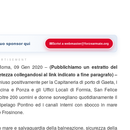
 tuo sponsor qui
✉
Scrivi a webmaster@forzearmate.org
ERTISEMENT
Roma, 09 Gen 2020 –
(Pubblichiamo un estratto del
ezza collegandosi al link indicato a fine paragrafo) –
iuso positivamente per la Capitaneria di porto di Gaeta, i
rracina e Ponza e gli Uffici Locali di Formia, San Felice
oltre 200 uomini e donne sorvegliano quotidianamente il
arcipelago Pontino ed i canali interni con sbocco in mare
 e Frosinone.
 in mare e salvaguardia della balneazione, sicurezza della