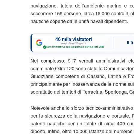
navigazione, tutela dell’ambiente marino e cos
soccorrere 159 persone, circa 16.000 controlli, o
nautiche coperte dalle unità navali dipendenti.
46 mila visitatori
Il 
negli ultimi 28 giorni
Dati certificati Google
·
Aggiornato al 04 Agosto 2026
✓
Nel complesso, 917 verbali amministrativi el
comminate.Oltre 120 sono state le Comunicazioni d
Giudiziarie competenti di Cassino, Latina e Fr
principalmente per inosservanza delle norme sui
soprattutto nei territori di Terracina, Sperlonga, 
Notevole anche lo sforzo tecnico-amministrativo
per la sicurezza della navigazione e portuale, l
patenti nautiche per un totale di circa 400 cand
diporto, infine, oltre 10.000 istanze dei numerosi m