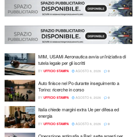
MIM, USAMi Aeronautica avvia un’iniziativa di
tutela legale per gli iscritti
BY
UFFICIO STAMPA
AGOSTO 6, 2026
0
Auto finisce nel Po durante inseguimento a
Torino: ricerche in corso
BY
UFFICIO STAMPA
AGOSTO 6, 2026
0
Italia chiede margini extra Ue per difesa ed
energia
BY
UFFICIO STAMPA
AGOSTO 6, 2026
0
Operazione antimafia a Bari: sette arresti per