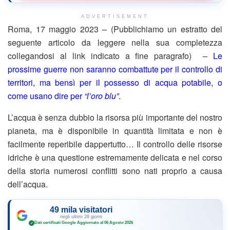
ADVERTISEMENT
Roma, 17 maggio 2023 – (Pubblichiamo un estratto del
seguente articolo da leggere nella sua completezza
collegandosi al link indicato a fine paragrafo) –
Le
prossime guerre non saranno combattute per il controllo di
territori, ma bensì per il possesso di acqua potabile, o
come usano dire per
“l’oro blu”
.
L’acqua è senza dubbio la risorsa più importante del nostro
pianeta, ma è disponibile in quantità limitata e non è
facilmente reperibile dappertutto… Il controllo delle risorse
idriche è una questione estremamente delicata e nel corso
della storia numerosi conflitti sono nati proprio a causa
dell’acqua.
49 mila visitatori
negli ultimi 28 giorni
Dati certificati Google
·
Aggiornato al 06 Agosto 2026
✓