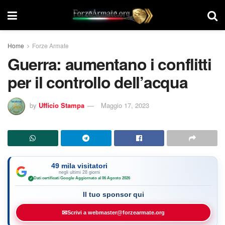
Home
Forze Armate
Guerra: aumentano i conflitti
per il controllo dell’acqua
by
Ufficio Stampa
Maggio 17, 2023
49 mila visitatori
negli ultimi 28 giorni
Dati certificati Google
·
Aggiornato al 06 Agosto 2026
✓
Il tuo sponsor qui
✉
Scrivi a webmaster@forzearmate.org