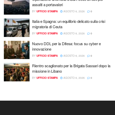
assalti a portavalori
BY
UFFICIO STAMPA
AGOSTO 6, 2026
0
Italia e Spagna: un equilibrio delicato sulla crisi
migratoria di Ceuta
BY
UFFICIO STAMPA
AGOSTO 6, 2026
0
Nuovo DDL per la Difesa: focus su cyber e
innovazione
BY
UFFICIO STAMPA
AGOSTO 6, 2026
0
Rientro scaglionato per la Brigata Sassari dopo la
missione in Libano
BY
UFFICIO STAMPA
AGOSTO 6, 2026
0