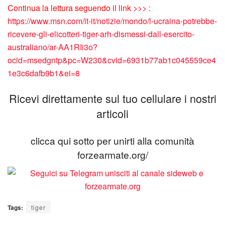
Continua la lettura seguendo il link >>> :
https://www.msn.com/it-it/notizie/mondo/l-ucraina-potrebbe-
ricevere-gli-elicotteri-tiger-arh-dismessi-dall-esercito-
australiano/ar-AA1RIi3o?
ocid=msedgntp&pc=W230&cvid=6931b77ab1c045559ce4
1e3c6dafb9b1&ei=8
Ricevi direttamente sul tuo cellulare i nostri
articoli
clicca qui sotto per unirti alla comunità
forzearmate.org/
Tags:
tiger