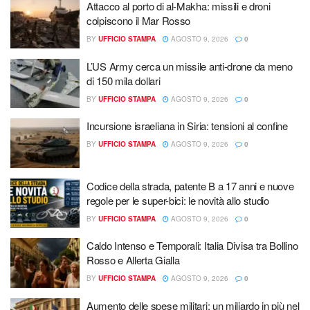
Attacco al porto di al-Makha: missili e droni
colpiscono il Mar Rosso
BY
UFFICIO STAMPA
AGOSTO 9, 2026
0
L’US Army cerca un missile anti-drone da meno
di 150 mila dollari
BY
UFFICIO STAMPA
AGOSTO 9, 2026
0
Incursione israeliana in Siria: tensioni al confine
BY
UFFICIO STAMPA
AGOSTO 9, 2026
0
Codice della strada, patente B a 17 anni e nuove
regole per le super-bici: le novità allo studio
BY
UFFICIO STAMPA
AGOSTO 9, 2026
0
Caldo Intenso e Temporali: Italia Divisa tra Bollino
Rosso e Allerta Gialla
BY
UFFICIO STAMPA
AGOSTO 9, 2026
0
Aumento delle spese militari: un miliardo in più nel