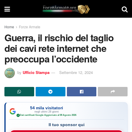
Home
Forze Armate
Guerra, il rischio del taglio
dei cavi rete internet che
preoccupa l’occidente
by
Ufficio Stampa
Settembre 12, 2024
54 mila visitatori
negli ultimi 28 giorni
Dati certificati Google
·
Aggiornato al 08 Agosto 2026
✓
Il tuo sponsor qui