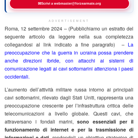
✉
Scrivi a webmaster@forzearmate.org
ADVERTISEMENT
Roma, 12 settembre 2024 – (Pubblichiamo un estratto del
seguente articolo da leggere nella sua completezza
collegandosi al link indicato a fine paragrafo) –
La
preoccupazione che la guerra in ucraina possa prendere
anche direzioni ibride, con attacchi ai sistemi di
comunicazione legati ai cavi sottomarini attenziona i paesi
occidentali.
L’aumento dell’attività militare russa intorno ai principali
cavi sottomarini, rilevato dagli Stati Uniti, rappresenta una
preoccupazione crescente per l’infrastruttura critica delle
telecomunicazioni a livello globale. Questi cavi, che
attraversano i fondali marini,
sono essenziali per il
funzionamento di internet e per la trasmissione di
informazioni e dati
, rendendoli un obiettivo strategico di