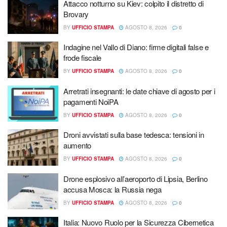
Attacco notturno su Kiev: colpito il distretto di
Brovary
BY
UFFICIO STAMPA
AGOSTO 8, 2026
0
Indagine nel Vallo di Diano: firme digitali false e
frode fiscale
BY
UFFICIO STAMPA
AGOSTO 8, 2026
0
Arretrati insegnanti: le date chiave di agosto per i
pagamenti NoiPA
BY
UFFICIO STAMPA
AGOSTO 8, 2026
0
Droni avvistati sulla base tedesca: tensioni in
aumento
BY
UFFICIO STAMPA
AGOSTO 8, 2026
0
Drone esplosivo all’aeroporto di Lipsia, Berlino
accusa Mosca: la Russia nega
BY
UFFICIO STAMPA
AGOSTO 8, 2026
0
Italia: Nuovo Ruolo per la Sicurezza Cibernetica