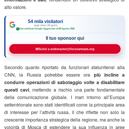
alto valore.
54 mila visitatori
negli ultimi 28 giorni
Dati certificati Google
·
Aggiornato al 08 Agosto 2026
✓
Il tuo sponsor qui
✉
Scrivi a webmaster@forzearmate.org
Secondo quanto riportato da funzionari statunitensi alla
CNN, la Russia potrebbe essere ora
più incline a
condurre operazioni di sabotaggio volte a disabilitare
questi cavi
, mettendo a rischio una parte fondamentale
della comunicazione globale. I mari intorno all’Europa
settentrionale sono stati identificati come la principale area
di interesse per l’attività russa, il che riflette non solo la
crescente importanza strategica della regione, ma anche la
volontà di Mosca di estendere la sua influenza in aree