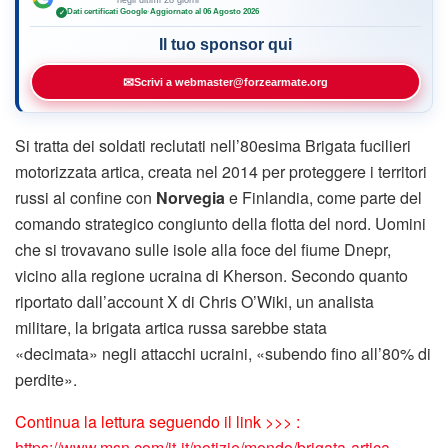
Dati certificati Google
·
Aggiornato al 06 Agosto 2026
✓
Il tuo sponsor qui
✉
Scrivi a webmaster@forzearmate.org
Si tratta dei soldati reclutati nell’80esima Brigata fucilieri
motorizzata artica, creata nel 2014 per proteggere i territori
russi al confine con
Norvegia
e Finlandia, come parte del
comando strategico congiunto della flotta del nord. Uomini
che si trovavano sulle isole alla foce del fiume Dnepr,
vicino alla regione ucraina di Kherson. Secondo quanto
riportato dall’account X di Chris O’Wiki, un analista
militare, la brigata artica russa sarebbe stata
«decimata» negli attacchi ucraini, «subendo fino all’80% di
perdite».
Continua la lettura seguendo il link >>> :
https://www.msn.com/it-it/notizie/mondo/brigata-artica-