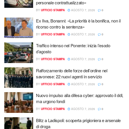
personale contrattualizzato»
BY
UFFICIO STAMPA
AGOSTO 7, 2026
0
Ex Ilva, Bonanni: «La priorità è la bonifica, non il
ricorso contro la sentenza»
BY
UFFICIO STAMPA
AGOSTO 7, 2026
0
Traffico intenso nel Ponente: inizia l’esodo
d’agosto
BY
UFFICIO STAMPA
AGOSTO 7, 2026
0
Rafforzamento delle forze dell’ordine nel
savonese: 22 nuovi agenti in servizio
BY
UFFICIO STAMPA
AGOSTO 7, 2026
0
Nuovo impulso alla difesa cyber: approvato il ddl,
ma urgono fondi
BY
UFFICIO STAMPA
AGOSTO 7, 2026
0
Blitz a Ladispoli: scoperta prigioniera e arsenale
di droga