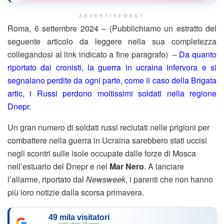
ADVERTISEMENT
Roma, 6 settembre 2024 – (Pubblichiamo un estratto del
seguente articolo da leggere nella sua completezza
collegandosi al link indicato a fine paragrafo) –
Da quanto
riportato dai cronisti, la guerra in ucraina infervora e si
segnalano perdite da ogni parte, come il caso della Brigata
artic, i Russi perdono moltissimi soldati nella regione
Dnepr.
Un gran numero di soldati russi reclutati nelle prigioni per
combattere nella guerra in Ucraina sarebbero stati uccisi
negli scontri sulle isole occupate dalle forze di Mosca
nell’estuario del Dnepr e nel
Mar Nero
. A lanciare
l’allarme, riportato dal
Newsweek
, i parenti che non hanno
più loro notizie dalla scorsa primavera.
49 mila visitatori
negli ultimi 28 giorni