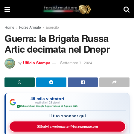
Home
Forze Armate
Esercito
Guerra: la Brigata Russa
Artic decimata nel Dnepr
by
Ufficio Stampa
Settembre 7, 2024
49 mila visitatori
negli ultimi 28 giorni
Dati certificati Google
·
Aggiornato al 06 Agosto 2026
✓
Il tuo sponsor qui
✉
Scrivi a webmaster@forzearmate.org