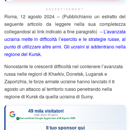
ADVERTISEMENT
Roma, 12 agosto 2024 – (Pubblichiamo un estratto del
seguente articolo da leggere nella sua completezza
collegandosi al link indicato a fine paragrafo) –
L’avanzata
ucraina mette in difficoltà l’esercito e le strategie russe, al
punto di utilizzare altre armi. Gli ucraini si addentrano nella
regione del Kursk.
Nonostante le crescenti difficoltà nel contenere l’avanzata
russa nelle regioni di Kharkiv, Donetsk, Lugansk e
Zaporizhia, le forze armate ucraine hanno lanciato il 6
agosto un attacco al territorio russo penetrando nella
regione di Kursk da quella ucraina di Sumy.
49 mila visitatori
negli ultimi 28 giorni
Dati certificati Google
·
Aggiornato al 06 Agosto 2026
✓
Il tuo sponsor qui