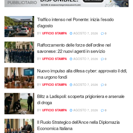
Traffico intenso nel Ponente: inizia l’esodo
d’agosto
BY
UFFICIO STAMPA
AGOSTO 7, 2026
0
Rafforzamento delle forze dell’ordine nel
savonese: 22 nuovi agenti in servizio
BY
UFFICIO STAMPA
AGOSTO 7, 2026
0
Nuovo impulso alla difesa cyber: approvato il ddl,
ma urgono fondi
BY
UFFICIO STAMPA
AGOSTO 7, 2026
0
Blitz a Ladispoli: scoperta prigioniera e arsenale
di droga
BY
UFFICIO STAMPA
AGOSTO 7, 2026
0
Il Ruolo Strategico dell’Ance nella Diplomazia
Economica Italiana