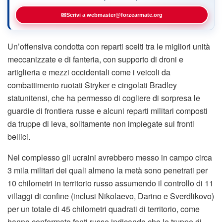
✉
Scrivi a webmaster@forzearmate.org
Un’offensiva condotta con reparti scelti tra le migliori unità
meccanizzate e di fanteria, con supporto di droni e
artiglieria e mezzi occidentali come i veicoli da
combattimento ruotati Stryker e cingolati Bradley
statunitensi, che ha permesso di cogliere di sorpresa le
guardie di frontiera russe e alcuni reparti militari composti
da truppe di leva, solitamente non impiegate sui fronti
bellici.
Nel complesso gli ucraini avrebbero messo in campo circa
3 mila militari dei quali almeno la metà sono penetrati per
10 chilometri in territorio russo assumendo il controllo di 11
villaggi di confine (inclusi Nikolaevo, Darino e Sverdlikovo)
per un totale di 45 chilometri quadrati di territorio, come
hanno confermato fonti russe indicando che le truppe di