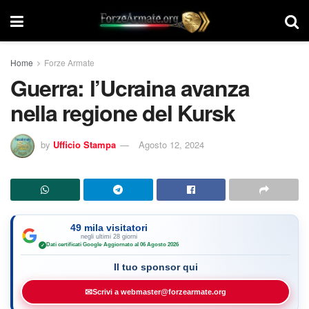
Home
Forze Armate
Guerra: l’Ucraina avanza
nella regione del Kursk
by
Ufficio Stampa
Agosto 12, 2024
49 mila visitatori
negli ultimi 28 giorni
Dati certificati Google
·
Aggiornato al 06 Agosto 2026
✓
Il tuo sponsor qui
✉
Scrivi a webmaster@forzearmate.org