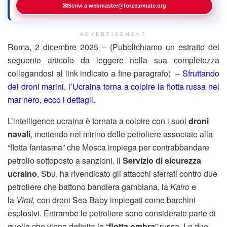
✉
Scrivi a webmaster@forzearmate.org
ADVERTISEMENT
Roma, 2 dicembre 2025 – (Pubblichiamo un estratto del
seguente articolo da leggere nella sua completezza
collegandosi al link indicato a fine paragrafo) –
Sfruttando
dei droni marini, l’Ucraina torna a colpire la flotta russa nel
mar nero, ecco i dettagli.
L’intelligence ucraina è tornata a colpire con i suoi
droni
navali
, mettendo nel mirino delle petroliere associate alla
“flotta fantasma” che Mosca impiega per contrabbandare
petrolio sottoposto a sanzioni. Il
Servizio di sicurezza
ucraino
, Sbu, ha rivendicato gli attacchi sferrati contro due
petroliere che battono bandiera gambiana, la
Kairo
e
la
Virat,
con droni Sea Baby impiegati come barchini
esplosivi. Entrambe le petroliere sono considerate parte di
quella che viene definita la “
flotta ombra
” russa. Le due