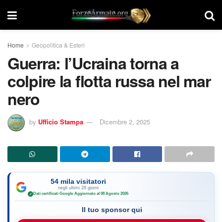
Home
Geopolitica & Esteri
Guerra: l’Ucraina torna a
colpire la flotta russa nel mar
nero
by
Ufficio Stampa
Dicembre 2, 2025
54 mila visitatori
negli ultimi 28 giorni
Dati certificati Google
·
Aggiornato al 08 Agosto 2026
✓
Il tuo sponsor qui