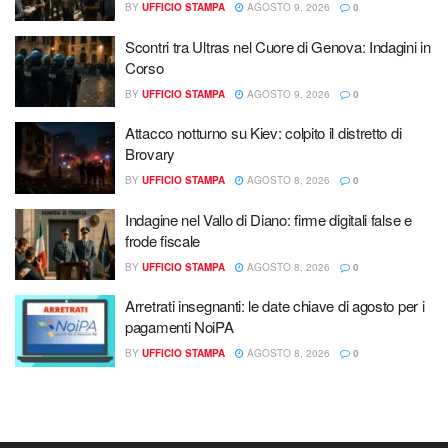
BY
UFFICIO STAMPA
AGOSTO 9, 2026
0
Scontri tra Ultras nel Cuore di Genova: Indagini in
Corso
BY
UFFICIO STAMPA
AGOSTO 9, 2026
0
Attacco notturno su Kiev: colpito il distretto di
Brovary
BY
UFFICIO STAMPA
AGOSTO 8, 2026
0
Indagine nel Vallo di Diano: firme digitali false e
frode fiscale
BY
UFFICIO STAMPA
AGOSTO 8, 2026
0
Arretrati insegnanti: le date chiave di agosto per i
pagamenti NoiPA
BY
UFFICIO STAMPA
AGOSTO 8, 2026
0