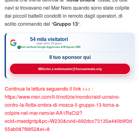
navi si trovavano nel Mar Nero quando sono state colpite
dai piccoli battelli condotti in remoto dagli operatori, di
solito commando del “
Gruppo 13
“.
54 mila visitatori
negli ultimi 28 giorni
Dati certificati Google
·
Aggiornato al 08 Agosto 2026
✓
Il tuo sponsor qui
✉
Scrivi a webmaster@forzearmate.org
Continua la lettura seguendo il link >>> :
https://www.msn.com/it-it/notizie/mondo/raid-ucraino-
contro-la-flotta-ombra-di-mosca-il-gruppo-13-torna-a-
colpire-nel-mar-nero/ar-AA1RsCt2?
ocid=msedgntp&pc=W230&cvid=692dcc73135a440b9f3d
55ab087f8852&ei=8