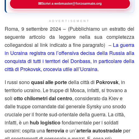
✉
Scrivi a webmaster@forzearmate.org
ADVERTISEMENT
Roma, 9 settembre 2024 – (Pubblichiamo un estratto del
seguente articolo da leggere nella sua completezza
collegandosi al link indicato a fine paragrafo) –
La guerra
in Ucraina registra ora l’offensiva decisa della Russia alla
conquista di tutti i territori del Donbass, in particolare della
città di Prokovsk, crocevia utile all’Ucraina.
I russi sono
quasi alle porte
della città di
Pokrovsk
, in
territorio ucraino. Le truppe di Mosca, infatti, si trovano a
soli
otto chilometri dal centro
, considerato da Kiev e
dalle truppe comandate dal generale Syrsky uno snodo
cruciale per il fronte sud-orientale della guerra. La città,
infatti, è un
hub logistico
fondamentale per i soldati
ucraini: ospita una
ferrovia
e un’
arteria autostradale
per
gli spostamenti di personale e mezzi. E, cosa più