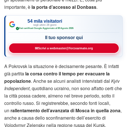
importante, è
la porta d’accesso al Donbass
.
54 mila visitatori
negli ultimi 28 giorni
Dati certificati Google
·
Aggiornato al 08 Agosto 2026
✓
Il tuo sponsor qui
✉
Scrivi a webmaster@forzearmate.org
A Pokrovsk la situazione è decisamente pesante. È infatti
già partita
la corsa contro il tempo per evacuare la
popolazione
. Anche se alcuni analisti intervistati dal
Kyiv
Independent
, quotidiano ucraino, non sono affatto certi che
la città possa cadere, almeno nel breve periodo, sotto il
controllo russo. Si registrerebbe, secondo fonti locali,
un
rallentamento dell’avanzata di Mosca in quella zona
,
anche a causa dello sconfinamento dell’esercito di
Volodymyr Zelensky nella regione russa del Kursk.