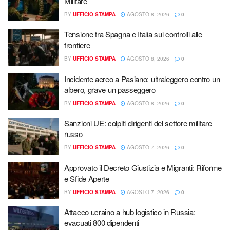
Militare
BY
UFFICIO STAMPA
AGOSTO 8, 2026
0
Tensione tra Spagna e Italia sui controlli alle
frontiere
BY
UFFICIO STAMPA
AGOSTO 8, 2026
0
Incidente aereo a Pasiano: ultraleggero contro un
albero, grave un passeggero
BY
UFFICIO STAMPA
AGOSTO 8, 2026
0
Sanzioni UE: colpiti dirigenti del settore militare
russo
BY
UFFICIO STAMPA
AGOSTO 7, 2026
0
Approvato il Decreto Giustizia e Migranti: Riforme
e Sfide Aperte
BY
UFFICIO STAMPA
AGOSTO 7, 2026
0
Attacco ucraino a hub logistico in Russia:
evacuati 800 dipendenti