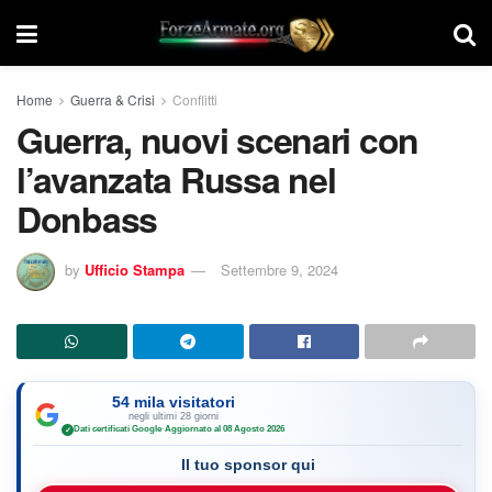
Home
Guerra & Crisi
Conflitti
Guerra, nuovi scenari con
l’avanzata Russa nel
Donbass
by
Ufficio Stampa
Settembre 9, 2024
54 mila visitatori
negli ultimi 28 giorni
Dati certificati Google
·
Aggiornato al 08 Agosto 2026
✓
Il tuo sponsor qui