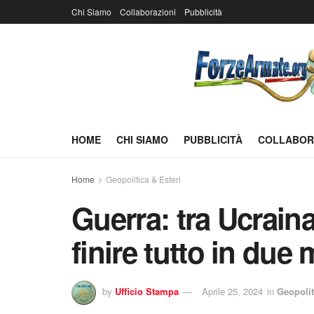
Chi Siamo
Collaborazioni
Pubblicità
HOME
CHI SIAMO
PUBBLICITÀ
COLLABOR
Home
Geopolitica & Esteri
Guerra: tra Ucrain
finire tutto in due 
by
Ufficio Stampa
Aprile 25, 2024
in
Geopolit