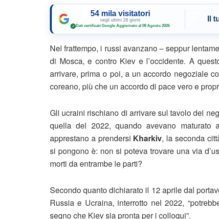
54 mila visitatori
Il 
negli ultimi 28 giorni
Dati certificati Google
·
Aggiornato al 08 Agosto 2026
✓
Nel frattempo, i russi avanzano – seppur lentam
di Mosca, e contro Kiev e l’occidente. A questo 
arrivare, prima o poi, a un accordo negoziale co
coreano, più che un accordo di pace vero e propri
Gli ucraini rischiano di arrivare sul tavolo dei n
quella del 2022, quando avevano maturato alcu
apprestano a prendersi
Kharkiv
, la seconda cit
si pongono è: non si poteva trovare una via d’usc
morti da entrambe le parti?
Secondo quanto dichiarato il 12 aprile dal porta
Russia e Ucraina, interrotto nel 2022, “potreb
segno che Kiev sia pronta per i colloqui”.