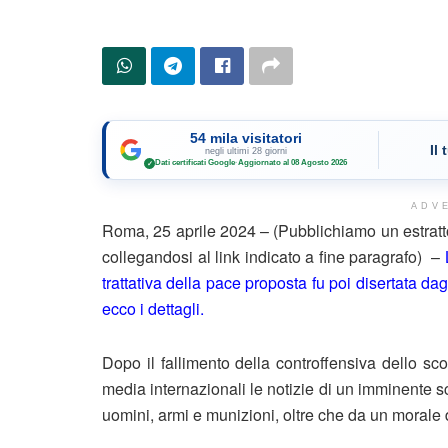
54 mila visitatori
Il
negli ultimi 28 giorni
Dati certificati Google
·
Aggiornato al 08 Agosto 2026
✓
ADV
Roma, 25 aprile 2024 – (Pubblichiamo un estratt
collegandosi al link indicato a fine paragrafo) –
trattativa della pace proposta fu poi disertata dag
ecco i dettagli.
Dopo il fallimento della controffensiva dello sc
media internazionali le notizie di un imminente 
uomini, armi e munizioni, oltre che da un morale