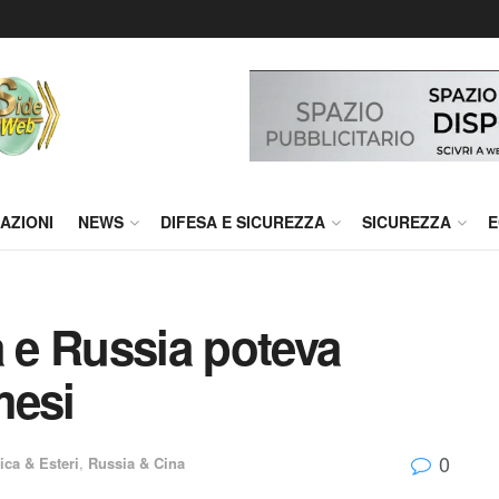
AZIONI
NEWS
DIFESA E SICUREZZA
SICUREZZA
E
a e Russia poteva
mesi
0
ica & Esteri
,
Russia & Cina