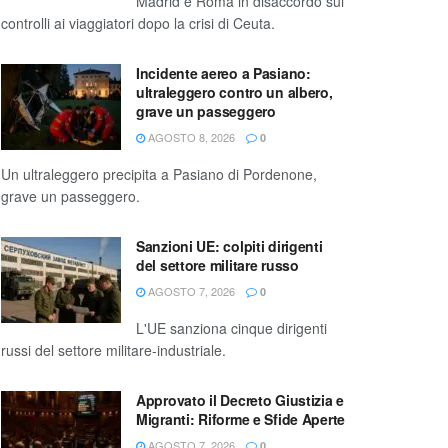
Madrid e Roma in disaccordo sui
controlli ai viaggiatori dopo la crisi di Ceuta.
Incidente aereo a Pasiano:
ultraleggero contro un albero,
grave un passeggero
AGOSTO 8, 2026
0
Un ultraleggero precipita a Pasiano di Pordenone,
grave un passeggero.
Sanzioni UE: colpiti dirigenti
del settore militare russo
AGOSTO 7, 2026
0
L'UE sanziona cinque dirigenti
russi del settore militare-industriale.
Approvato il Decreto Giustizia e
Migranti: Riforme e Sfide Aperte
AGOSTO 7, 2026
0