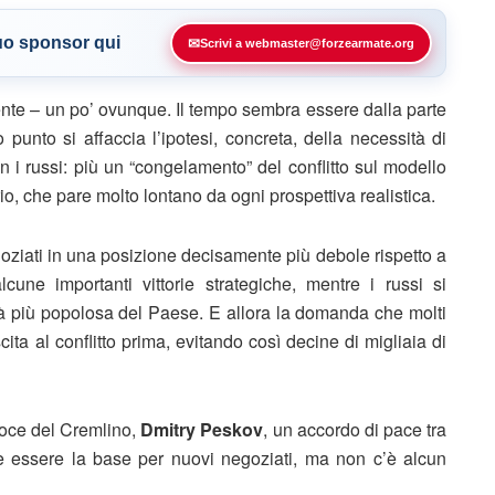
tuo sponsor qui
✉
Scrivi a webmaster@forzearmate.org
ente – un po’ ovunque. Il tempo sembra essere dalla parte
punto si affaccia l’ipotesi, concreta, della necessità di
n i russi: più un “congelamento” del conflitto sul modello
o, che pare molto lontano da ogni prospettiva realistica.
egoziati in una posizione decisamente più debole rispetto a
ne importanti vittorie strategiche, mentre i russi si
tà più popolosa del Paese. E allora la domanda che molti
ita al conflitto prima, evitando così decine di migliaia di
voce del Cremlino,
Dmitry Peskov
, un accordo di pace tra
be essere la base per nuovi negoziati, ma non c’è alcun