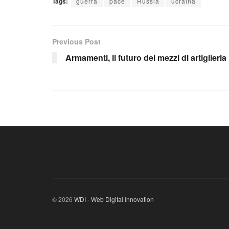
Tags:
guerra
pace
Russia
ucraina
Previous Post
Armamenti, il futuro dei mezzi di artiglieria
© 2026
WDI - Web Digital Innovation