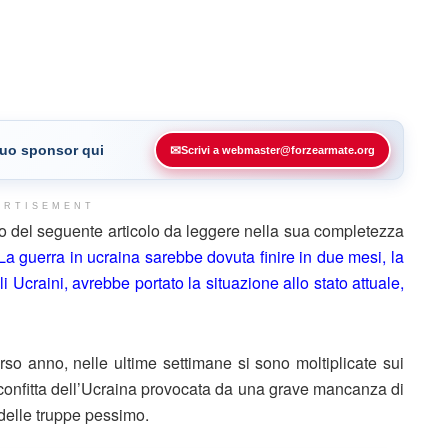
 tuo sponsor qui
✉
Scrivi a webmaster@forzearmate.org
ERTISEMENT
o del seguente articolo da leggere nella sua completezza
La guerra in ucraina sarebbe dovuta finire in due mesi, la
li Ucraini, avrebbe portato la situazione allo stato attuale,
orso anno, nelle ultime settimane si sono moltiplicate sui
sconfitta dell’Ucraina provocata da una grave mancanza di
 delle truppe pessimo.