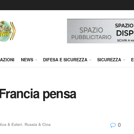
AZIONI
NEWS
DIFESA E SICUREZZA
SICUREZZA
E
 Francia pensa
0
ica & Esteri
,
Russia & Cina