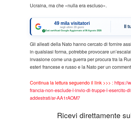
Ucraina, ma che «nulla era escluso».
49 mila visitatori
Il 
negli ultimi 28 giorni
Dati certificati Google
·
Aggiornato al 06 Agosto 2026
✓
Gli alleati della Nato hanno cercato di fornire ass
in qualsiasi forma, potrebbe provocare un’escalat
invasione come una guerra per procura tra la Rus
esteri francese e russo e la Nato per un comment
Continua la lettura seguendo il link >>> :
https://
francia-non-esclude-l-invio-di-truppe-l-esercito
addestrati/ar-AA1rAOM7
Ricevi direttamente sul 