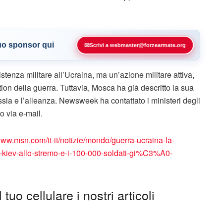
tuo sponsor qui
✉
Scrivi a webmaster@forzearmate.org
istenza militare all’Ucraina, ma un’azione militare attiva,
ion della guerra. Tuttavia, Mosca ha già descritto la sua
sia e l’alleanza. Newsweek ha contattato i ministeri degli
o via e-mail.
www.msn.com/it-it/notizie/mondo/guerra-ucraina-la-
-di-kiev-allo-stremo-e-i-100-000-soldati-gi%C3%A0-
tuo cellulare i nostri articoli