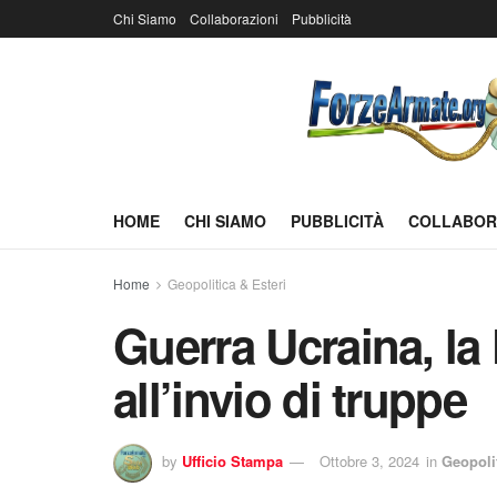
Chi Siamo
Collaborazioni
Pubblicità
HOME
CHI SIAMO
PUBBLICITÀ
COLLABOR
Home
Geopolitica & Esteri
Guerra Ucraina, la
all’invio di truppe
by
Ufficio Stampa
Ottobre 3, 2024
in
Geopolit