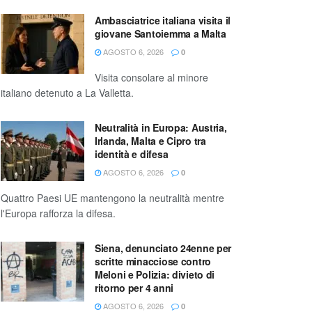
Ambasciatrice italiana visita il
giovane Santoiemma a Malta
AGOSTO 6, 2026
0
Visita consolare al minore
italiano detenuto a La Valletta.
Neutralità in Europa: Austria,
Irlanda, Malta e Cipro tra
identità e difesa
AGOSTO 6, 2026
0
Quattro Paesi UE mantengono la neutralità mentre
l'Europa rafforza la difesa.
Siena, denunciato 24enne per
scritte minacciose contro
Meloni e Polizia: divieto di
ritorno per 4 anni
AGOSTO 6, 2026
0