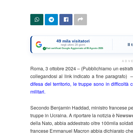
49 mila visitatori
Il
negli ultimi 28 giorni
Dati certificati Google
·
Aggiornato al 06 Agosto 2026
✓
ADV
Roma, 3 ottobre 2024 – (Pubblichiamo un estratt
collegandosi al link indicato a fine paragrafo) 
difesa del territorio, le truppe sono in difficol
militari.
Secondo Benjamin Haddad, ministro francese per gl
truppe in Ucraina. A riportare la notizia è Newswe
della Nato, abbia addestrato oltre 100mila soldati 
francese Emmanuel Macron abbia dichiarato che no