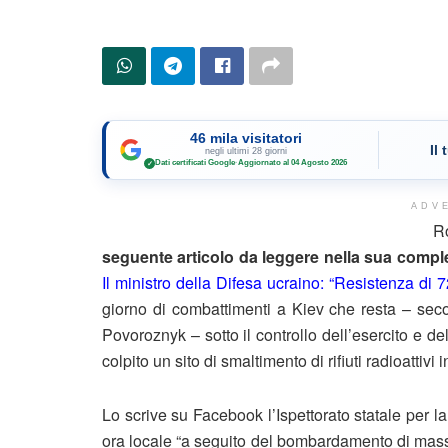
46 mila visitatori
Il
negli ultimi 28 giorni
Dati certificati Google
·
Aggiornato al 04 Agosto 2026
✓
ADV
R
seguente articolo da leggere nella sua complet
Il ministro della Difesa ucraino: “Resistenza di 7
giorno di combattimenti a Kiev che resta – seco
Povoroznyk – sotto il controllo dell’esercito e dell
colpito un sito di smaltimento di rifiuti radioattivi 
Lo scrive su Facebook l’Ispettorato statale per 
ora locale “a seguito del bombardamento di massa d