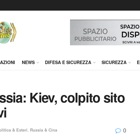
AZIONI
NEWS
DIFESA E SICUREZZA
SICUREZZA
E
ia: Kiev, colpito sito
vi
0
litica & Esteri
,
Russia & Cina