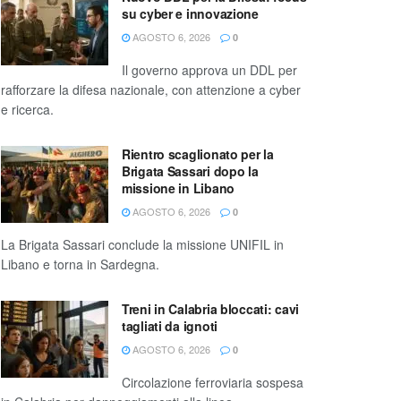
su cyber e innovazione
AGOSTO 6, 2026
0
Il governo approva un DDL per
rafforzare la difesa nazionale, con attenzione a cyber
e ricerca.
Rientro scaglionato per la
Brigata Sassari dopo la
missione in Libano
AGOSTO 6, 2026
0
La Brigata Sassari conclude la missione UNIFIL in
Libano e torna in Sardegna.
Treni in Calabria bloccati: cavi
tagliati da ignoti
AGOSTO 6, 2026
0
Circolazione ferroviaria sospesa