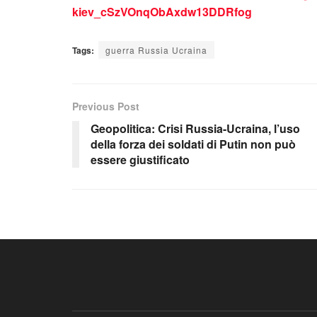
kiev_cSzVOnqObAxdw13DDRfog
Tags:
guerra Russia Ucraina
Previous Post
Geopolitica: Crisi Russia-Ucraina, l’uso
della forza dei soldati di Putin non può
essere giustificato