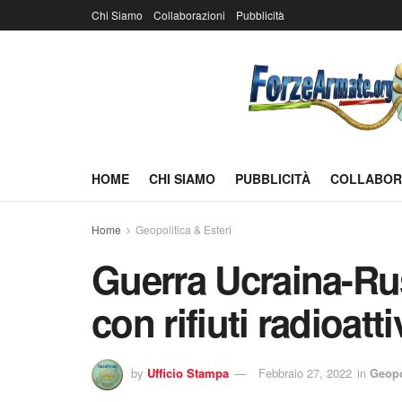
Chi Siamo
Collaborazioni
Pubblicità
HOME
CHI SIAMO
PUBBLICITÀ
COLLABOR
Home
Geopolitica & Esteri
Guerra Ucraina-Russ
con rifiuti radioatti
by
Ufficio Stampa
Febbraio 27, 2022
in
Geopo