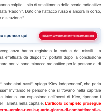
nno colpito il sito di smaltimento delle scorie radioattive
izzata ‘Radon'”. Dato che l’attacco russo è ancora in corso,
 distruzione'”.
tuo sponsor qui
✉
Scrivi a webmaster@forzearmate.org
rveglianza hanno registrato la caduta dei missili. La
rà effettuata da dispositivi portatili dopo la conclusione
inare non vi sono minacce radioattive per le persone al di
 “i sabotatori russi”, spiega ‘Kiev Independent’, che parla
sse” invitando le persone che si trovano nella capitale
ta intanto una esplosione nell’ovest di Kiev, riportano i
 l’allerta nella capitale.
L’articolo completo prosegue
rra-ucraina-russia-quarto-giorno-di-combattimenti-a-