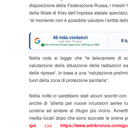
disposizione della Federazione Russa, i missili ha
della filiale di Kiev dell’impresa statale special
“al momento non è possibile valutare l’entità della
46 mila visitatori
Il 
negli ultimi 28 giorni
Dati certificati Google
·
Aggiornato al 04 Agosto 2026
✓
Nella nota si legge che “le telecamere di so
valutazione della situazione delle radiazioni sa
delle riprese”. In base a una “valutazione prelim
fuori della zona di protezione sanitaria”.
Nella notte ci sarebbero stati alcuni scontri con
anche di “allerta per nuove incursioni aeree ru
ucraina ad andare al rifugio più vicino. Avverti
media locali dopo che sono suonate le sirene per
qui >>>
https://www.adnkronos.com/gue