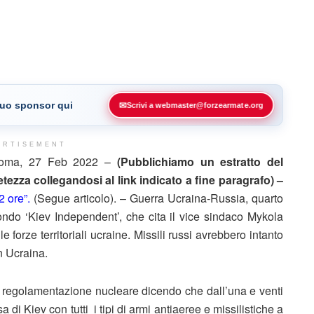
 tuo sponsor qui
✉
Scrivi a webmaster@forzearmate.org
ERTISEMENT
oma, 27 Feb 2022 –
(Pubblichiamo un estratto del
ezza collegandosi al link indicato a fine paragrafo) –
2 ore”.
(Segue articolo). – Guerra Ucraina-Russia, quarto
ndo ‘Kiev Independent’, che cita il vice sindaco Mykola
e forze territoriali ucraine. Missili russi avrebbero intanto
in Ucraina.
la regolamentazione nucleare dicendo che dall’una e venti
i Kiev con tutti i tipi di armi antiaeree e missilistiche a