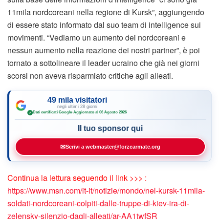
11mila nordcoreani nella regione di Kursk”, aggiungendo
di essere stato informato dal suo team di intelligence sui
movimenti. “Vediamo un aumento dei nordcoreani e
nessun aumento nella reazione dei nostri partner”, è poi
tornato a sottolineare il leader ucraino che già nei giorni
scorsi non aveva risparmiato critiche agli alleati.
49 mila visitatori
negli ultimi 28 giorni
Dati certificati Google
·
Aggiornato al 06 Agosto 2026
✓
Il tuo sponsor qui
✉
Scrivi a webmaster@forzearmate.org
Continua la lettura seguendo il link >>> :
https://www.msn.com/it-it/notizie/mondo/nel-kursk-11mila-
soldati-nordcoreani-colpiti-dalle-truppe-di-kiev-ira-di-
zelensky-silenzio-dagli-alleati/ar-AA1twfSR