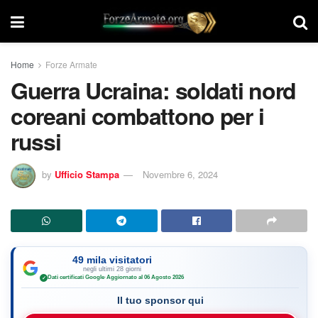
Home
Forze Armate
Guerra Ucraina: soldati nord
coreani combattono per i
russi
by
Ufficio Stampa
Novembre 6, 2024
49 mila visitatori
negli ultimi 28 giorni
Dati certificati Google
·
Aggiornato al 06 Agosto 2026
✓
Il tuo sponsor qui