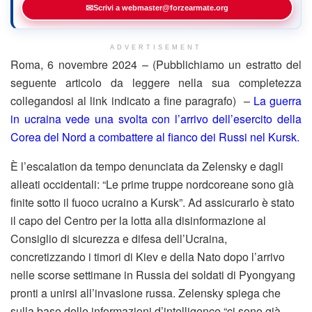
✉
Scrivi a webmaster@forzearmate.org
ADVERTISEMENT
Roma, 6 novembre 2024 – (Pubblichiamo un estratto del
seguente articolo da leggere nella sua completezza
collegandosi al link indicato a fine paragrafo) –
La guerra
in ucraina vede una svolta con l’arrivo dell’esercito della
Corea del Nord a combattere al fianco dei Russi nel Kursk.
È l’escalation da tempo denunciata da Zelensky e dagli
alleati occidentali: “Le prime truppe nordcoreane sono già
finite sotto il fuoco ucraino a Kursk”. Ad assicurarlo è stato
il capo del Centro per la lotta alla disinformazione al
Consiglio di sicurezza e difesa dell’Ucraina,
concretizzando i timori di Kiev e della Nato dopo l’arrivo
nelle scorse settimane in Russia dei soldati di Pyongyang
pronti a unirsi all’invasione russa. Zelensky spiega che
sulla base delle informazioni d’intelligence “ci sono già