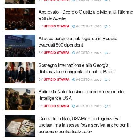
Approvato il Decreto Giustizia e Migranti: Riforme
e Sfide Aperte
BY
UFFICIO STAMPA
AGOSTO 7, 2026
0
Attacco ucraino a hub logistico in Russia:
evacuati 800 dipendenti
BY
UFFICIO STAMPA
AGOSTO 7, 2026
0
Sostegno internazionale alla Georgia:
dichiarazione congiunta di quattro Paesi
BY
UFFICIO STAMPA
AGOSTO 7, 2026
0
Putin e la Nato: tensioni in aumento secondo
l’intelligence USA
BY
UFFICIO STAMPA
AGOSTO 7, 2026
0
Contratto militari, USAMi: «La dirigenza va
tutelata, ma la stessa forza serviva anche per il
personale contrattualizzato»