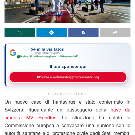
54 mila visitatori
negli ultimi 28 giorni
Dati certificati Google
·
Aggiornato al 08 Agosto 2026
✓
Il tuo sponsor qui
✉
Scrivi a webmaster@forzearmate.org
ADVERTISEMENT
Un nuovo caso di hantavirus è stato confermato in
Svizzera, riguardante un passeggero della
nave da
crociera MV Hondius
. La situazione ha spinto la
Commissione europea a convocare una riunione con le
autorità sanitarie e di protezione civile degli Stati membri.