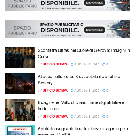
Scontri tra Ultras nel Cuore di Genova: Indagini in
Corso
BY
UFFICIO STAMPA
AGOSTO 9, 2026
0
Attacco notturno su Kiev: colpito il distretto di
Brovary
BY
UFFICIO STAMPA
AGOSTO 8, 2026
0
Indagine nel Vallo di Diano: firme digitali false e
frode fiscale
BY
UFFICIO STAMPA
AGOSTO 8, 2026
0
Arretrati insegnanti: le date chiave di agosto per i
pagamenti NoiPA