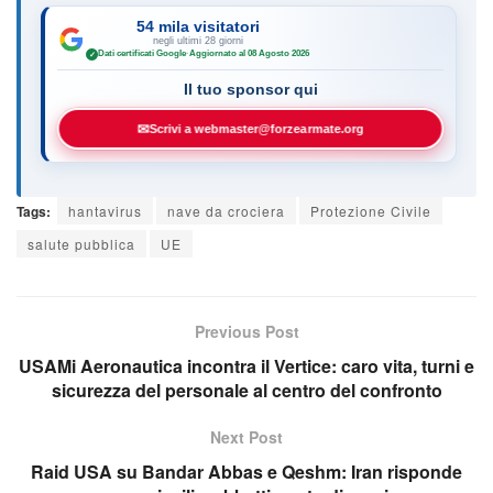
54 mila visitatori
negli ultimi 28 giorni
Dati certificati Google
·
Aggiornato al 08 Agosto 2026
✓
Il tuo sponsor qui
✉
Scrivi a webmaster@forzearmate.org
Tags:
hantavirus
nave da crociera
Protezione Civile
salute pubblica
UE
Previous Post
USAMi Aeronautica incontra il Vertice: caro vita, turni e
sicurezza del personale al centro del confronto
Next Post
Raid USA su Bandar Abbas e Qeshm: Iran risponde