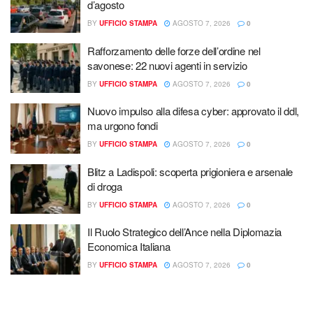
d’agosto
BY
UFFICIO STAMPA
AGOSTO 7, 2026
0
Rafforzamento delle forze dell’ordine nel
savonese: 22 nuovi agenti in servizio
BY
UFFICIO STAMPA
AGOSTO 7, 2026
0
Nuovo impulso alla difesa cyber: approvato il ddl,
ma urgono fondi
BY
UFFICIO STAMPA
AGOSTO 7, 2026
0
Blitz a Ladispoli: scoperta prigioniera e arsenale
di droga
BY
UFFICIO STAMPA
AGOSTO 7, 2026
0
Il Ruolo Strategico dell’Ance nella Diplomazia
Economica Italiana
BY
UFFICIO STAMPA
AGOSTO 7, 2026
0