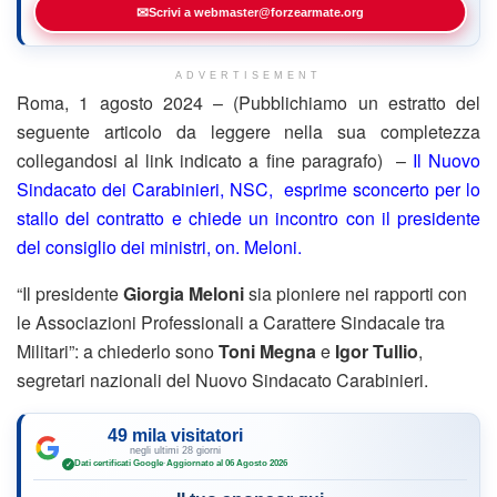
✉
Scrivi a webmaster@forzearmate.org
ADVERTISEMENT
Roma, 1 agosto 2024 – (Pubblichiamo un estratto del
seguente articolo da leggere nella sua completezza
collegandosi al link indicato a fine paragrafo) –
Il Nuovo
Sindacato dei Carabinieri, NSC, esprime sconcerto per lo
stallo del contratto e chiede un incontro con il presidente
del consiglio dei ministri, on. Meloni.
“Il presidente
Giorgia Meloni
sia pioniere nei rapporti con
le Associazioni Professionali a Carattere Sindacale tra
Militari”: a chiederlo sono
Toni Megna
e
Igor Tullio
,
segretari nazionali del Nuovo Sindacato Carabinieri.
49 mila visitatori
negli ultimi 28 giorni
Dati certificati Google
·
Aggiornato al 06 Agosto 2026
✓