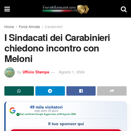
Home
Forze Armate
Carabinieri
I Sindacati dei Carabinieri
chiedono incontro con
Meloni
by
Ufficio Stampa
Agosto 1, 2024
49 mila visitatori
negli ultimi 28 giorni
Dati certificati Google
·
Aggiornato al 06 Agosto 2026
✓
Il tuo sponsor qui