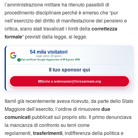
l’amministrazione militare ha ritenuto passibili di
procedimento disciplinare perché è emerso che “pur
nell’esercizio del diritto di manifestazione del pensiero e
critica, siano stati travalicati i limiti della
correttezza
formale
” previsti dalla legge, si legge.
54 mila visitatori
negli ultimi 28 giorni
Dati certificati Google
·
Aggiornato al 08 Agosto 2026
✓
Il tuo sponsor qui
✉
Scrivi a webmaster@forzearmate.org
Itamil già recentemente aveva ricevuto, da parte dello Stato
Maggiore dell’esercito, l’ordine di rimuovere
due
comunicati
pubblicati sul proprio sito. Il primo denunciava
la mancanza di confronto su temi come
regolamenti,
trasferimenti
, indifferenza della politica e