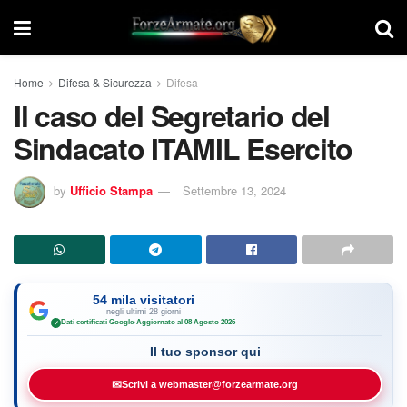
Home
Difesa & Sicurezza
Difesa
Il caso del Segretario del
Sindacato ITAMIL Esercito
by
Ufficio Stampa
Settembre 13, 2024
54 mila visitatori
negli ultimi 28 giorni
Dati certificati Google
·
Aggiornato al 08 Agosto 2026
✓
Il tuo sponsor qui
✉
Scrivi a webmaster@forzearmate.org