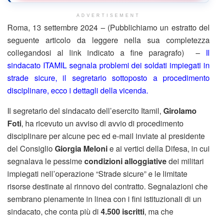
ADVERTISEMENT
Roma, 13 settembre 2024 – (Pubblichiamo un estratto del
seguente articolo da leggere nella sua completezza
collegandosi al link indicato a fine paragrafo) –
Il
sindacato ITAMIL segnala problemi dei soldati impiegati in
strade sicure, il segretario sottoposto a procedimento
disciplinare, ecco i dettagli della vicenda.
Il segretario del sindacato dell’esercito Itamil,
Girolamo
Foti
, ha ricevuto un avviso di avvio di procedimento
disciplinare per alcune pec ed e-mail inviate al presidente
del Consiglio
Giorgia Meloni
e ai vertici della Difesa, in cui
segnalava le pessime
condizioni alloggiative
dei militari
impiegati nell’operazione “Strade sicure” e le limitate
risorse destinate al rinnovo del contratto. Segnalazioni che
sembrano pienamente in linea con i fini istituzionali di un
sindacato, che conta più di
4.500 iscritti
, ma che