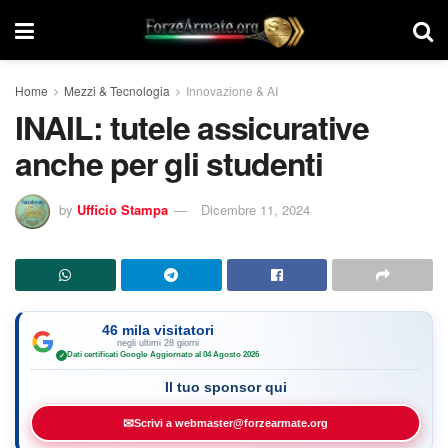
Home
Mezzi & Tecnologia
Innovazione & AI
INAIL: tutele assicurative
anche per gli studenti
by
Ufficio Stampa
Dicembre 11, 2024
46 mila visitatori
negli ultimi 28 giorni
Dati certificati Google
·
Aggiornato al 04 Agosto 2026
✓
Il tuo sponsor qui
✉
Scrivi a webmaster@forzearmate.org