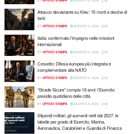
BY
UFFICIO STAMPA
AGOSTO 5, 2026
0
Attacco devastante su Kiev: 15 morti e decine di
feriti
BY
UFFICIO STAMPA
AGOSTO 5, 2026
0
Italia: confermato l’impegno nelle missioni
internazionali
BY
UFFICIO STAMPA
AGOSTO 5, 2026
0
Crosetto: Difesa europea più integrata e
complementare alla NATO
BY
UFFICIO STAMPA
AGOSTO 5, 2026
0
“Strade Sicure” compie 18 anni: l’Esercito
presidio quotidiano delle città
BY
UFFICIO STAMPA
AGOSTO 5, 2026
0
Stipendi militari, gli aumenti netti dal 2027: le
tabelle per grado di Esercito, Marina,
Aeronautica, Carabinieri e Guardia di Finanza