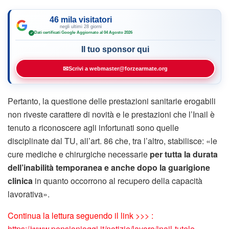
46 mila visitatori
negli ultimi 28 giorni
Dati certificati Google
·
Aggiornato al 04 Agosto 2026
✓
Il tuo sponsor qui
✉
Scrivi a webmaster@forzearmate.org
Pertanto, la questione delle prestazioni sanitarie erogabili
non riveste carattere di novità e le prestazioni che l’Inail è
tenuto a riconoscere agli infortunati sono quelle
disciplinate dal TU, all’art. 86 che, tra l’altro, stabilisce: «le
cure mediche e chirurgiche necessarie
per tutta la durata
dell’inabilità temporanea e anche dopo la guarigione
clinica
in quanto occorrono al recupero della capacità
lavorativa».
Continua la lettura seguendo il link >>> :
https://www.pensionioggi.it/notizie/lavoro/inail-tutele-