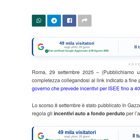
49 mila visitatori
Il
negli ultimi 28 giorni
Dati certificati Google
·
Aggiornato al 06 Agosto 2026
✓
ADV
Roma, 29 settembre 2025 – (Pubblichiamo un 
completezza collegandosi al link indicato a fine
governo che prevede incentivi per ISEE fino a 40
Lo scorso 8 settembre è stato pubblicato In Gazzet
regola gli
incentivi auto a fondo perduto
per l’a
49 mila visitatori
Il 
negli ultimi 28 giorni