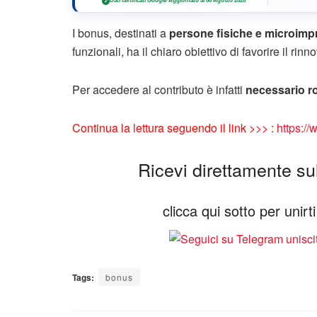
Dati certificati Google
·
Aggiornato al 06 Agosto 2026
✓
I bonus, destinati a
persone fisiche e microimp
funzionali, ha il chiaro obiettivo di favorire il ri
Per accedere al contributo è infatti
necessario r
Continua la lettura seguendo il link >>> :
https://
Ricevi direttamente sul 
clicca qui sotto per unir
Tags:
bonus