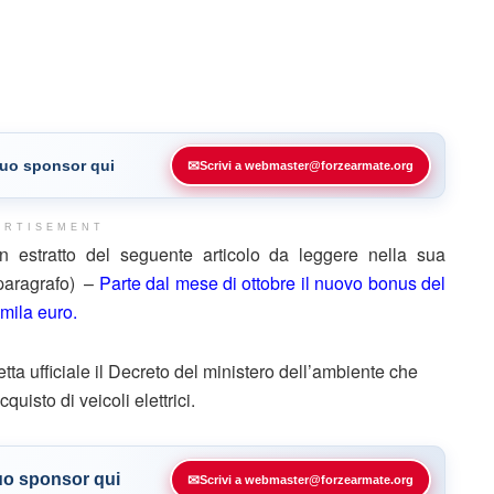
 tuo sponsor qui
✉
Scrivi a webmaster@forzearmate.org
ERTISEMENT
estratto del seguente articolo da leggere nella sua
 paragrafo) –
Parte dal mese di ottobre il nuovo bonus del
mila euro.
ta ufficiale il Decreto del ministero dell’ambiente che
cquisto di veicoli elettrici.
tuo sponsor qui
✉
Scrivi a webmaster@forzearmate.org