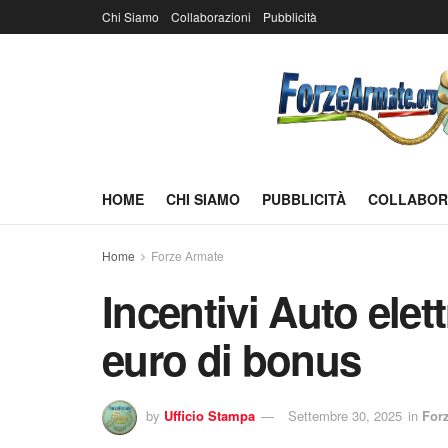
Chi Siamo
Collaborazioni
Pubblicità
HOME
CHI SIAMO
PUBBLICITÀ
COLLABOR
Home
Forze Armate
Incentivi Auto elett
euro di bonus
by
Ufficio Stampa
Settembre 30, 2025
in
For