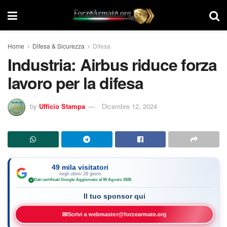
Home
Difesa & Sicurezza
Difesa
Industria: Airbus riduce forza
lavoro per la difesa
by
Ufficio Stampa
Dicembre 12, 2024
49 mila visitatori
negli ultimi 28 giorni
Dati certificati Google
·
Aggiornato al 06 Agosto 2026
✓
Il tuo sponsor qui
✉
Scrivi a webmaster@forzearmate.org