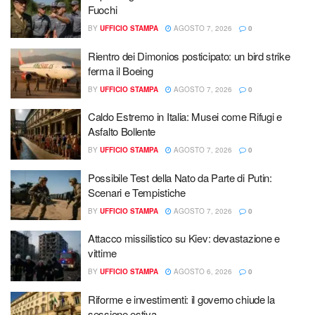
Fuochi
BY
UFFICIO STAMPA
AGOSTO 7, 2026
0
Rientro dei Dimonios posticipato: un bird strike
ferma il Boeing
BY
UFFICIO STAMPA
AGOSTO 7, 2026
0
Caldo Estremo in Italia: Musei come Rifugi e
Asfalto Bollente
BY
UFFICIO STAMPA
AGOSTO 7, 2026
0
Possibile Test della Nato da Parte di Putin:
Scenari e Tempistiche
BY
UFFICIO STAMPA
AGOSTO 7, 2026
0
Attacco missilistico su Kiev: devastazione e
vittime
BY
UFFICIO STAMPA
AGOSTO 6, 2026
0
Riforme e investimenti: il governo chiude la
sessione estiva