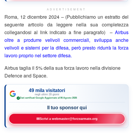
ADVERTISEMENT
Roma, 12 dicembre 2024 – (Pubblichiamo un estratto del
seguente articolo da leggere nella sua completezza
collegandosi al link indicato a fine paragrafo) –
Airbus
oltre a produrre velivoli commerciali, sviluppa anche
velivoli e sistemi per la difesa, però presto ridurrà la forza
lavoro proprio nel settore difesa.
Airbus taglia il 5% della sua forza lavoro nella divisione
Defence and Space.
49 mila visitatori
negli ultimi 28 giorni
Dati certificati Google
·
Aggiornato al 06 Agosto 2026
✓
Il tuo sponsor qui
✉
Scrivi a webmaster@forzearmate.org