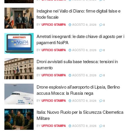
Indagine nel Vallo di Diano: firme digitali false e
frode fiscale
BY
UFFICIO STAMPA
AGOSTO 8, 2026
0
Arretrati insegnanti: le date chiave di agosto per i
pagamenti NoiPA
BY
UFFICIO STAMPA
AGOSTO 8, 2026
0
Droni avvistati sulla base tedesca: tensioni in
aumento
BY
UFFICIO STAMPA
AGOSTO 8, 2026
0
Drone esplosivo all’aeroporto di Lipsia, Berlino
accusa Mosca: la Russia nega
BY
UFFICIO STAMPA
AGOSTO 8, 2026
0
Italia: Nuovo Ruolo per la Sicurezza Cibernetica
Militare
BY
UFFICIO STAMPA
AGOSTO 8, 2026
0