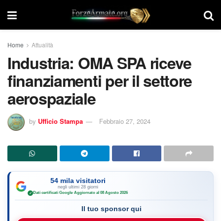
Home
Attualità
Industria: OMA SPA riceve
finanziamenti per il settore
aerospaziale
by
Ufficio Stampa
Febbraio 27, 2024
54 mila visitatori
negli ultimi 28 giorni
Dati certificati Google
·
Aggiornato al 08 Agosto 2026
✓
Il tuo sponsor qui