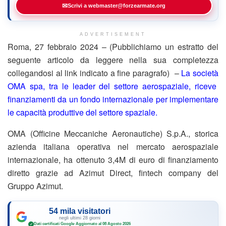
✉
Scrivi a webmaster@forzearmate.org
ADVERTISEMENT
Roma, 27 febbraio 2024 – (Pubblichiamo un estratto del
seguente articolo da leggere nella sua completezza
collegandosi al link indicato a fine paragrafo) –
La società
OMA spa, tra le leader del settore aerospaziale, riceve
finanziamenti da un fondo internazionale per implementare
le capacità produttive del settore spaziale.
OMA (Officine Meccaniche Aeronautiche) S.p.A., storica
azienda italiana operativa nel mercato aerospaziale
internazionale, ha ottenuto 3,4M di euro di finanziamento
diretto grazie ad Azimut Direct, fintech company del
Gruppo Azimut.
54 mila visitatori
negli ultimi 28 giorni
Dati certificati Google
·
Aggiornato al 08 Agosto 2026
✓