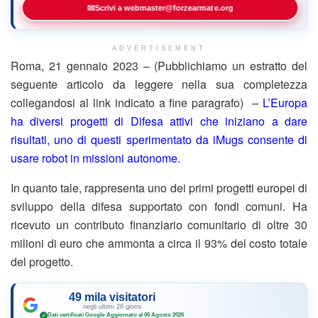
✉
Scrivi a webmaster@forzearmate.org
ADVERTISEMENT
Roma, 21 gennaio 2023 – (Pubblichiamo un estratto del
seguente articolo da leggere nella sua completezza
collegandosi al link indicato a fine paragrafo) –
L’Europa
ha diversi progetti di Difesa attivi che iniziano a dare
risultati, uno di questi sperimentato da iMugs consente di
usare robot in missioni autonome.
In quanto tale, rappresenta uno dei primi progetti europei di
sviluppo della difesa supportato con fondi comuni. Ha
ricevuto un contributo finanziario comunitario di oltre 30
milioni di euro che ammonta a circa il 93% del costo totale
del progetto.
49 mila visitatori
negli ultimi 28 giorni
Dati certificati Google
·
Aggiornato al 06 Agosto 2026
✓