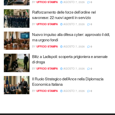
BY
UFFICIO STAMPA
AGOSTO 7, 2026
0
Rafforzamento delle forze dell’ordine nel
savonese: 22 nuovi agenti in servizio
BY
UFFICIO STAMPA
AGOSTO 7, 2026
0
Nuovo impulso alla difesa cyber: approvato il ddl,
ma urgono fondi
BY
UFFICIO STAMPA
AGOSTO 7, 2026
0
Blitz a Ladispoli: scoperta prigioniera e arsenale
di droga
BY
UFFICIO STAMPA
AGOSTO 7, 2026
0
Il Ruolo Strategico dell’Ance nella Diplomazia
Economica Italiana
BY
UFFICIO STAMPA
AGOSTO 7, 2026
0