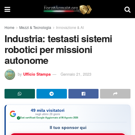
Home
Mezzi & Tecnologia
Innovazione & AI
Industria: testasti sistemi
robotici per missioni
autonome
by
Ufficio Stampa
Gennaio 21, 2023
49 mila visitatori
negli ultimi 28 giorni
Dati certificati Google
·
Aggiornato al 06 Agosto 2026
✓
Il tuo sponsor qui