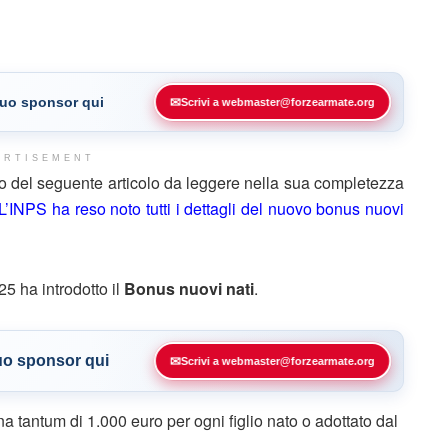
 tuo sponsor qui
✉
Scrivi a webmaster@forzearmate.org
ERTISEMENT
o del seguente articolo da leggere nella sua completezza
L’INPS ha reso noto tutti i dettagli del nuovo bonus nuovi
25 ha introdotto il
Bonus nuovi nati
.
tuo sponsor qui
✉
Scrivi a webmaster@forzearmate.org
a tantum di 1.000 euro per ogni figlio nato o adottato dal