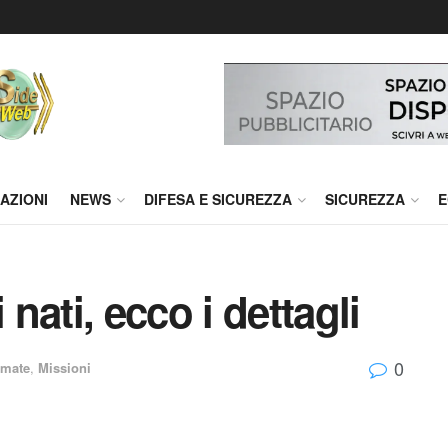
AZIONI
NEWS
DIFESA E SICUREZZA
SICUREZZA
E
ati, ecco i dettagli
0
rmate
,
Missioni