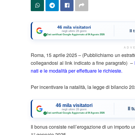
46 mila visitatori
Il
negli ultimi 28 giorni
Dati certificati Google
·
Aggiornato al 04 Agosto 2026
✓
ADV
Roma, 15 aprile 2025 – (Pubblichiamo un estratt
collegandosi al link indicato a fine paragrafo) –
nati e le modalità per effettuare le richieste.
Per incentivare la natalità, la legge di bilancio 20
46 mila visitatori
Il 
negli ultimi 28 giorni
Dati certificati Google
·
Aggiornato al 04 Agosto 2026
✓
Il bonus consiste nell’erogazione di un importo un
1° gennaio 2025.