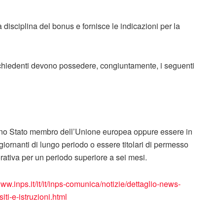
la disciplina del bonus e fornisce le indicazioni per la
 richiedenti devono possedere, congiuntamente, i seguenti
di uno Stato membro dell’Unione europea oppure essere in
rnanti di lungo periodo o essere titolari di permesso
vorativa per un periodo superiore a sei mesi.
www.inps.it/it/it/inps-comunica/notizie/dettaglio-news-
i-e-istruzioni.html