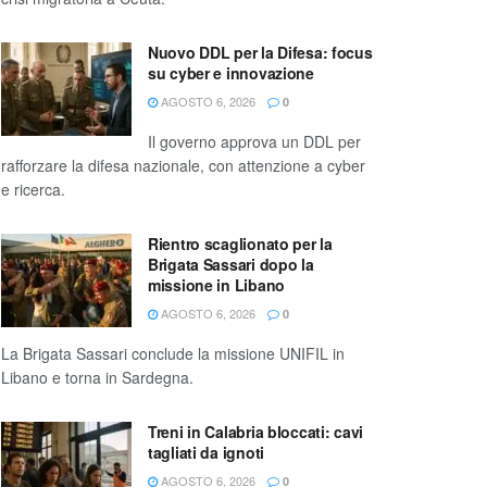
Nuovo DDL per la Difesa: focus
su cyber e innovazione
AGOSTO 6, 2026
0
Il governo approva un DDL per
rafforzare la difesa nazionale, con attenzione a cyber
e ricerca.
Rientro scaglionato per la
Brigata Sassari dopo la
missione in Libano
AGOSTO 6, 2026
0
La Brigata Sassari conclude la missione UNIFIL in
Libano e torna in Sardegna.
Treni in Calabria bloccati: cavi
tagliati da ignoti
AGOSTO 6, 2026
0