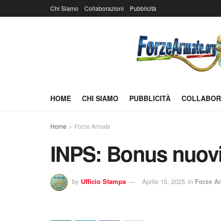
Chi Siamo
Collaborazioni
Pubblicità
HOME
CHI SIAMO
PUBBLICITÀ
COLLABOR
Home
Forze Armate
INPS: Bonus nuovi n
by
Ufficio Stampa
Aprile 15, 2025
in
Forze A