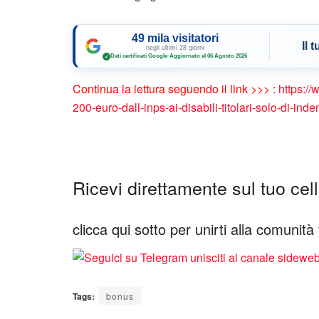
49 mila visitatori
Il 
negli ultimi 28 giorni
Dati certificati Google
·
Aggiornato al 06 Agosto 2026
✓
Continua la lettura seguendo il link >>> :
https://
200-euro-dall-inps-ai-disabili-titolari-solo-di-i
Ricevi direttamente sul tuo cellu
clicca qui sotto per unirti alla comunit
Tags:
bonus