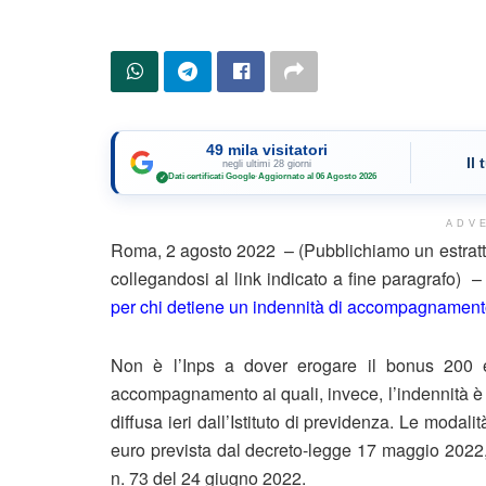
49 mila visitatori
Il
negli ultimi 28 giorni
Dati certificati Google
·
Aggiornato al 06 Agosto 2026
✓
ADV
Roma, 2 agosto 2022 – (Pubblichiamo un estratto
collegandosi al link indicato a fine paragrafo) 
per chi detiene un indennità di accompagnamento,
Non è l’Inps a dover erogare il bonus 200 eur
accompagnamento ai quali, invece, l’indennità è 
diffusa ieri dall’Istituto di previdenza. Le modal
euro prevista dal decreto-legge 17 maggio 2022, n.
n. 73 del 24 giugno 2022.