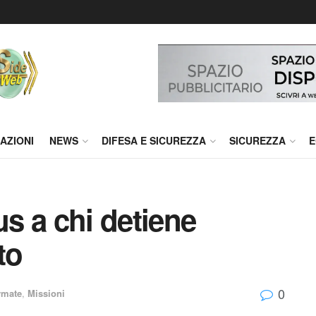
AZIONI
NEWS
DIFESA E SICUREZZA
SICUREZZA
E
s a chi detiene
to
0
rmate
,
Missioni