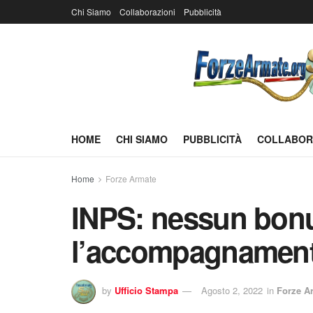
Chi Siamo
Collaborazioni
Pubblicità
HOME
CHI SIAMO
PUBBLICITÀ
COLLABOR
Home
Forze Armate
INPS: nessun bonu
l’accompagnamen
by
Ufficio Stampa
Agosto 2, 2022
in
Forze A