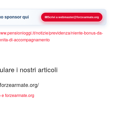
tuo sponsor qui
✉
Scrivi a webmaster@forzearmate.org
www.pensionioggi.it/notizie/previdenza/niente-bonus-da-
ndennita-di-accompagnamento
lare i nostri articoli
à forzearmate.org/