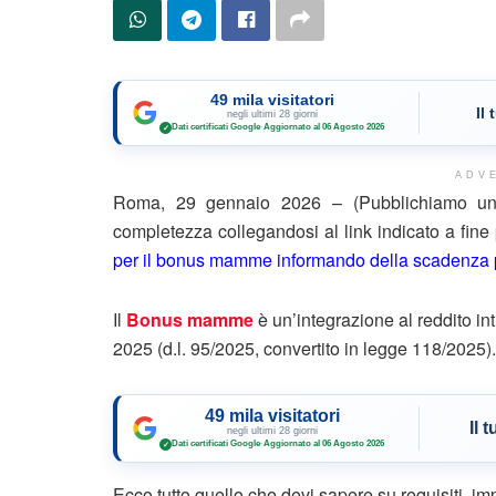
49 mila visitatori
Il
negli ultimi 28 giorni
Dati certificati Google
·
Aggiornato al 06 Agosto 2026
✓
ADV
Roma, 29 gennaio 2026 – (Pubblichiamo un e
completezza collegandosi al link indicato a fin
per il bonus mamme informando della scadenza 
Il
Bonus mamme
è un’integrazione al reddito int
2025 (d.l. 95/2025, convertito in legge 118/2025).
49 mila visitatori
Il 
negli ultimi 28 giorni
Dati certificati Google
·
Aggiornato al 06 Agosto 2026
✓
Ecco tutto quello che devi sapere su requisiti, i