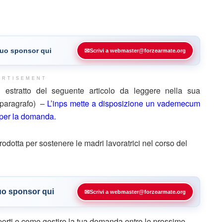
 tuo sponsor qui
✉
Scrivi a webmaster@forzearmate.org
ERTISEMENT
stratto del seguente articolo da leggere nella sua
e paragrafo) –
L’inps mette a disposizione un vademecum
per la domanda.
rodotta per sostenere le madri lavoratrici nel corso del
tuo sponsor qui
✉
Scrivi a webmaster@forzearmate.org
mporti e come gestire la tua domanda entro le prossime