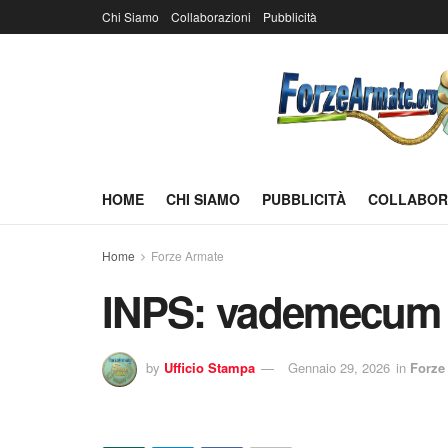
Chi Siamo
Collaborazioni
Pubblicità
HOME
CHI SIAMO
PUBBLICITÀ
COLLABOR
Home
Forze Armate
INPS: vademecum
by
Ufficio Stampa
Gennaio 29, 2026
in
Forze