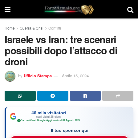
Home
Guerra & Crisi
Conflitti
Israele vs Iran: tre scenari
possibili dopo l’attacco di
droni
by
Ufficio Stampa
Aprile 15, 2024
46 mila visitatori
negli ultimi 28 giorni
Dati certificati Google
·
Aggiornato al 04 Agosto 2026
✓
Il tuo sponsor qui