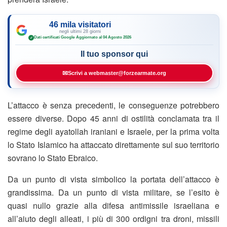
46 mila visitatori
negli ultimi 28 giorni
Dati certificati Google
·
Aggiornato al 04 Agosto 2026
✓
Il tuo sponsor qui
✉
Scrivi a webmaster@forzearmate.org
L’attacco è senza precedenti, le conseguenze potrebbero
essere diverse. Dopo 45 anni di ostilità conclamata tra il
regime degli ayatollah iraniani e Israele, per la prima volta
lo Stato Islamico ha attaccato direttamente sul suo territorio
sovrano lo Stato Ebraico.
Da un punto di vista simbolico la portata dell’attacco è
grandissima. Da un punto di vista militare, se l’esito è
quasi nullo grazie alla difesa antimissile israeliana e
all’aiuto degli alleati, i più di 300 ordigni tra droni, missili