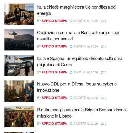
Italia chiede margini extra Ue per difesa ed
energia
BY
UFFICIO STAMPA
AGOSTO 6, 2026
0
Operazione antimafia a Bari: sette arresti per
assalti a portavalori
BY
UFFICIO STAMPA
AGOSTO 6, 2026
0
Italia e Spagna: un equilibrio delicato sulla crisi
migratoria di Ceuta
BY
UFFICIO STAMPA
AGOSTO 6, 2026
0
Nuovo DDL per la Difesa: focus su cyber e
innovazione
BY
UFFICIO STAMPA
AGOSTO 6, 2026
0
Rientro scaglionato per la Brigata Sassari dopo la
missione in Libano
BY
UFFICIO STAMPA
AGOSTO 6, 2026
0