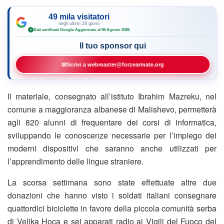
49 mila visitatori
negli ultimi 28 giorni
Dati certificati Google
·
Aggiornato al 06 Agosto 2026
✓
Il tuo sponsor qui
✉
Scrivi a webmaster@forzearmate.org
Il materiale, consegnato all’istituto Ibrahim Mazreku, nel
comune a maggioranza albanese di Malishevo, permetterà
agli 820 alunni di frequentare dei corsi di informatica,
sviluppando le conoscenze necessarie per l’impiego dei
moderni dispositivi che saranno anche utilizzati per
l’apprendimento delle lingue straniere.
La scorsa settimana sono state effettuate altre due
donazioni che hanno visto i soldati italiani consegnare
quattordici biciclette in favore della piccola comunità serba
di Velika Hoca e sei apparati radio ai Vigili del Fuoco del