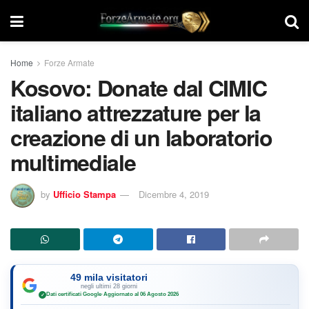
Home
Forze Armate
Kosovo: Donate dal CIMIC
italiano attrezzature per la
creazione di un laboratorio
multimediale
by
Ufficio Stampa
Dicembre 4, 2019
49 mila visitatori
negli ultimi 28 giorni
Dati certificati Google
·
Aggiornato al 06 Agosto 2026
✓