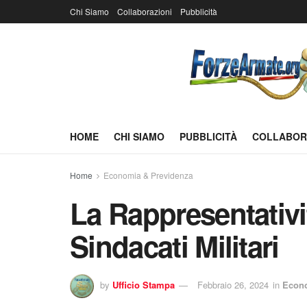
Chi Siamo
Collaborazioni
Pubblicità
HOME
CHI SIAMO
PUBBLICITÀ
COLLABOR
Home
Economia & Previdenza
La Rappresentativit
Sindacati Militari
by
Ufficio Stampa
Febbraio 26, 2024
in
Econo