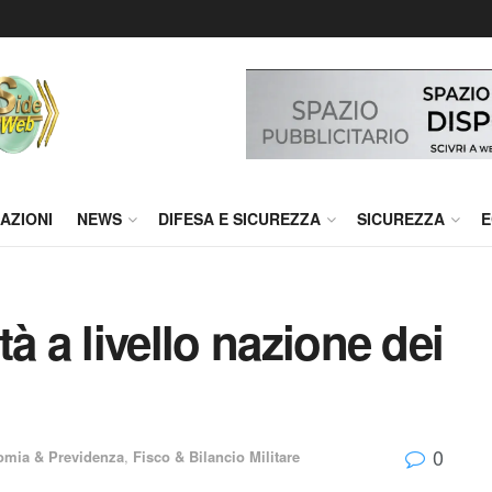
AZIONI
NEWS
DIFESA E SICUREZZA
SICUREZZA
E
à a livello nazione dei
0
mia & Previdenza
,
Fisco & Bilancio Militare