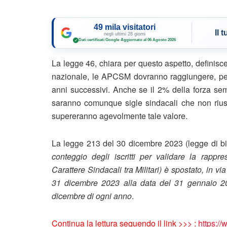
49 mila visitatori
Il 
negli ultimi 28 giorni
Dati certificati Google
·
Aggiornato al 06 Agosto 2026
✓
La legge 46, chiara per questo aspetto, definisce 
nazionale, le APCSM dovranno raggiungere, per i
anni successivi. Anche se il 2% della forza sem
saranno comunque sigle sindacali che non rius
supereranno agevolmente tale valore.
La legge 213 del 30 dicembre 2023 (legge di bi
conteggio degli iscritti per validare la rappr
Carattere Sindacali tra Militari) è spostato, in v
31 dicembre 2023 alla data del 31 gennaio 202
dicembre di ogni anno
.
Continua la lettura seguendo il link >>> :
https://