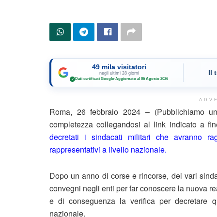
49 mila visitatori
Il
negli ultimi 28 giorni
Dati certificati Google
·
Aggiornato al 06 Agosto 2026
✓
ADV
Roma, 26 febbraio 2024 – (Pubblichiamo un 
completezza collegandosi al link indicato a f
decretati i sindacati militari che avranno r
rappresentativi a livello nazionale.
Dopo un anno di corse e rincorse, dei vari sindaca
convegni negli enti per far conoscere la nuova real
e di conseguenza la verifica per decretare qua
nazionale.