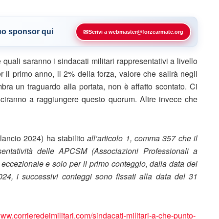
tuo sponsor qui
✉
Scrivi a webmaster@forzearmate.org
quali saranno i sindacati militari rappresentativi a livello
l primo anno, il 2% della forza, valore che salirà negli
bra un traguardo alla portata, non è affatto scontato. Ci
ciranno a raggiungere questo quorum. Altre invece che
lancio 2024) ha stabilito
all’articolo 1, comma 357 che il
esentatività delle APCSM (Associazioni Professionali a
ia eccezionale e solo per il primo conteggio, dalla data del
4, i successivi conteggi sono fissati alla data del 31
www.corrieredeimilitari.com/sindacati-militari-a-che-punto-