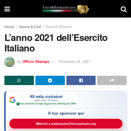
Home
Guerra & Crisi
Eserciti Stranieri
L’anno 2021 dell’Esercito
Italiano
by
Ufficio Stampa
Dicembre 25, 2021
49 mila visitatori
negli ultimi 28 giorni
Dati certificati Google
·
Aggiornato al 06 Agosto 2026
✓
Il tuo sponsor qui
✉
Scrivi a webmaster@forzearmate.org