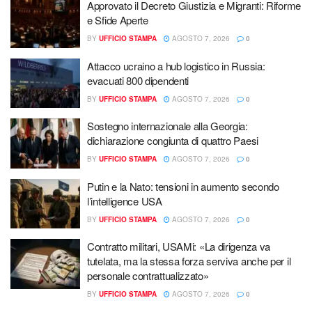
Approvato il Decreto Giustizia e Migranti: Riforme
e Sfide Aperte
BY
UFFICIO STAMPA
AGOSTO 7, 2026
0
Attacco ucraino a hub logistico in Russia:
evacuati 800 dipendenti
BY
UFFICIO STAMPA
AGOSTO 7, 2026
0
Sostegno internazionale alla Georgia:
dichiarazione congiunta di quattro Paesi
BY
UFFICIO STAMPA
AGOSTO 7, 2026
0
Putin e la Nato: tensioni in aumento secondo
l’intelligence USA
BY
UFFICIO STAMPA
AGOSTO 7, 2026
0
Contratto militari, USAMi: «La dirigenza va
tutelata, ma la stessa forza serviva anche per il
personale contrattualizzato»
BY
UFFICIO STAMPA
AGOSTO 7, 2026
0