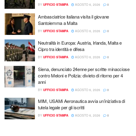
BY
UFFICIO STAMPA
AGOSTO 6, 2026
0
Ambasciatrice italiana visita il giovane
Santoiemma a Malta
BY
UFFICIO STAMPA
AGOSTO 6, 2026
0
Neutralità in Europa: Austria, Irlanda, Malta e
Cipro tra identità e difesa
BY
UFFICIO STAMPA
AGOSTO 6, 2026
0
Siena, denunciato 24enne per scritte minacciose
contro Meloni e Polizia: divieto di ritorno per 4
anni
BY
UFFICIO STAMPA
AGOSTO 6, 2026
0
MIM, USAMi Aeronautica avvia un’iniziativa di
tutela legale per gli iscritti
BY
UFFICIO STAMPA
AGOSTO 6, 2026
0