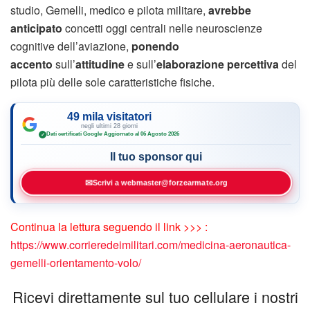
studio, Gemelli, medico e pilota militare,
avrebbe
anticipato
concetti oggi centrali nelle neuroscienze
cognitive dell’aviazione,
ponendo
accento
sull’
attitudine
e sull’
elaborazione percettiva
del
pilota più delle sole caratteristiche fisiche.
49 mila visitatori
negli ultimi 28 giorni
Dati certificati Google
·
Aggiornato al 06 Agosto 2026
✓
Il tuo sponsor qui
✉
Scrivi a webmaster@forzearmate.org
Continua la lettura seguendo il link >>> :
https://www.corrieredeimilitari.com/medicina-aeronautica-
gemelli-orientamento-volo/
Ricevi direttamente sul tuo cellulare i nostri