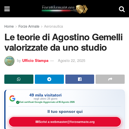
Home
Forze Armate
Aeronautica
Le teorie di Agostino Gemelli
valorizzate da uno studio
by
Ufficio Stampa
Agosto 22, 2025
49 mila visitatori
negli ultimi 28 giorni
Dati certificati Google
·
Aggiornato al 06 Agosto 2026
✓
Il tuo sponsor qui
✉
Scrivi a webmaster@forzearmate.org