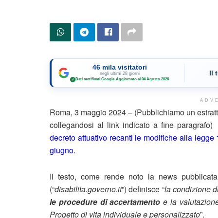
46 mila visitatori
Il
negli ultimi 28 giorni
Dati certificati Google
·
Aggiornato al 04 Agosto 2026
✓
ADV
Roma, 3 maggio 2024 – (Pubblichiamo un estratto
collegandosi al link indicato a fine paragrafo
decreto attuativo recanti le modifiche alla legge
giugno.
Il testo, come rende noto la news pubblicata s
(“
disabilita.governo.it
”) definisce “
la condizione d
le procedure di accertamento
e la valutazione
Progetto di vita individuale e personalizzato
”.