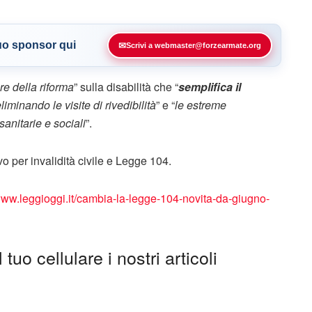
tuo sponsor qui
✉
Scrivi a webmaster@forzearmate.org
re della riforma
” sulla disabilità che “
semplifica il
eliminando le visite di rivedibilità
” e “
le estreme
sanitarie e sociali
”.
vo per invalidità civile e Legge 104.
/www.leggioggi.it/cambia-la-legge-104-novita-da-giugno-
tuo cellulare i nostri articoli