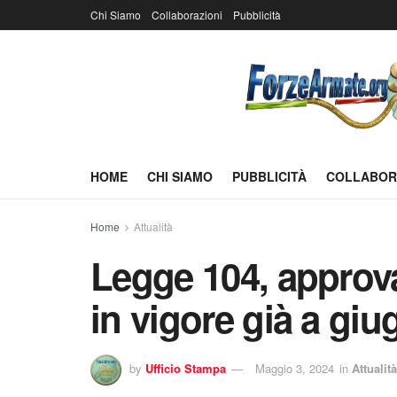
Chi Siamo
Collaborazioni
Pubblicità
HOME
CHI SIAMO
PUBBLICITÀ
COLLABOR
Home
Attualità
Legge 104, approva
in vigore già a gi
by
Ufficio Stampa
Maggio 3, 2024
in
Attualità