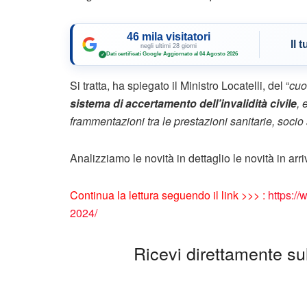
46 mila visitatori
Il 
negli ultimi 28 giorni
Dati certificati Google
·
Aggiornato al 04 Agosto 2026
✓
Si tratta, ha spiegato il Ministro Locatelli, del “
cuo
sistema di accertamento dell’invalidità civile
, 
frammentazioni tra le prestazioni sanitarie, socio 
Analizziamo le novità in dettaglio le novità in arri
Continua la lettura seguendo il link >>> :
https:/
2024/
Ricevi direttamente sul 