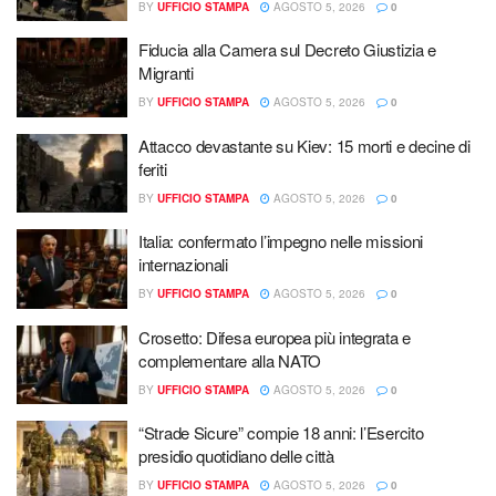
BY
UFFICIO STAMPA
AGOSTO 5, 2026
0
Fiducia alla Camera sul Decreto Giustizia e
Migranti
BY
UFFICIO STAMPA
AGOSTO 5, 2026
0
Attacco devastante su Kiev: 15 morti e decine di
feriti
BY
UFFICIO STAMPA
AGOSTO 5, 2026
0
Italia: confermato l’impegno nelle missioni
internazionali
BY
UFFICIO STAMPA
AGOSTO 5, 2026
0
Crosetto: Difesa europea più integrata e
complementare alla NATO
BY
UFFICIO STAMPA
AGOSTO 5, 2026
0
“Strade Sicure” compie 18 anni: l’Esercito
presidio quotidiano delle città
BY
UFFICIO STAMPA
AGOSTO 5, 2026
0