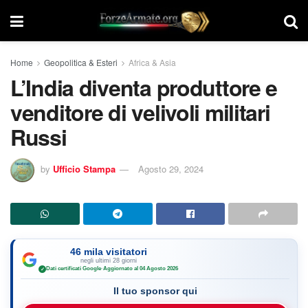
Home
Geopolitica & Esteri
Africa & Asia
L’India diventa produttore e
venditore di velivoli militari
Russi
by
Ufficio Stampa
Agosto 29, 2024
46 mila visitatori
negli ultimi 28 giorni
Dati certificati Google
·
Aggiornato al 04 Agosto 2026
✓
Il tuo sponsor qui