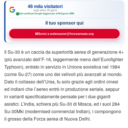
46 mila visitatori
negli ultimi 28 giorni
Dati certificati Google
·
Aggiornato al 04 Agosto 2026
✓
Il tuo sponsor qui
✉
Scrivi a webmaster@forzearmate.org
Il Su-30 è un caccia da superiorità aerea di generazione 4+
(più avanzato dell’F-16, leggermente meno dell’Eurofighter
Typhoon), entrato in servizio in Unione sovietica nel 1984
(come Su-27) come uno dei velivoli più avanzati al mondo.
Dato il collasso dell’Urss, fu solo grazie agli ordini cinesi
ed indiani che l’aereo entrò in produzione seriale, seppur
in varianti specificatamente pensate per i due giganti
asiatici. L’India, schiera più Su-30 di Mosca, ed i suoi 284
Su-30Mki (modernised commercial Indian), i compongono
il grosso della Forza aerea di Nuova Delhi.