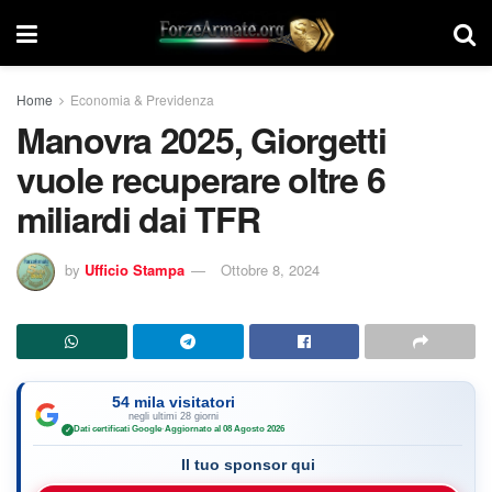
Home
Economia & Previdenza
Manovra 2025, Giorgetti
vuole recuperare oltre 6
miliardi dai TFR
by
Ufficio Stampa
Ottobre 8, 2024
54 mila visitatori
negli ultimi 28 giorni
Dati certificati Google
·
Aggiornato al 08 Agosto 2026
✓
Il tuo sponsor qui