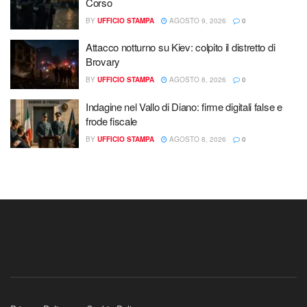
Corso
BY
UFFICIO STAMPA
AGOSTO 9, 2026
0
Attacco notturno su Kiev: colpito il distretto di
Brovary
BY
UFFICIO STAMPA
AGOSTO 8, 2026
0
Indagine nel Vallo di Diano: firme digitali false e
frode fiscale
BY
UFFICIO STAMPA
AGOSTO 8, 2026
0