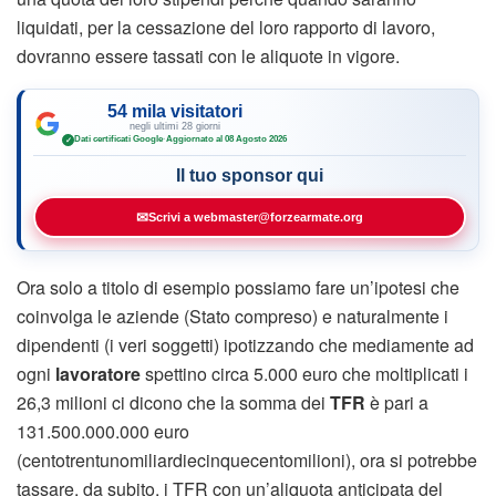
liquidati, per la cessazione del loro rapporto di lavoro,
dovranno essere tassati con le aliquote in vigore.
54 mila visitatori
negli ultimi 28 giorni
Dati certificati Google
·
Aggiornato al 08 Agosto 2026
✓
Il tuo sponsor qui
✉
Scrivi a webmaster@forzearmate.org
Ora solo a titolo di esempio possiamo fare un’ipotesi che
coinvolga le aziende (Stato compreso) e naturalmente i
dipendenti (i veri soggetti) ipotizzando che mediamente ad
ogni
lavoratore
spettino circa 5.000 euro che moltiplicati i
26,3 milioni ci dicono che la somma dei
TFR
è pari a
131.500.000.000 euro
(centotrentunomiliardiecinquecentomilioni), ora si potrebbe
tassare, da subito, i TFR con un’aliquota anticipata del