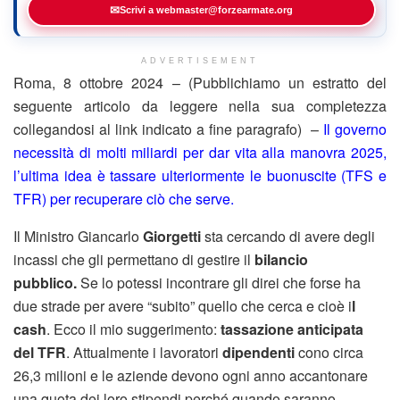
✉
Scrivi a webmaster@forzearmate.org
ADVERTISEMENT
Roma, 8 ottobre 2024 – (Pubblichiamo un estratto del
seguente articolo da leggere nella sua completezza
collegandosi al link indicato a fine paragrafo) –
Il governo
necessità di molti miliardi per dar vita alla manovra 2025,
l’ultima idea è tassare ulteriormente le buonuscite (TFS e
TFR) per recuperare ciò che serve.
Il Ministro Giancarlo
Giorgetti
sta cercando di avere degli
incassi che gli permettano di gestire il
bilancio
pubblico.
Se lo potessi incontrare gli direi che forse ha
due strade per avere “subito” quello che cerca e cioè i
l
cash
. Ecco il mio suggerimento:
tassazione anticipata
del TFR
. Attualmente i lavoratori
dipendenti
cono circa
26,3 milioni e le aziende devono ogni anno accantonare
una quota dei loro stipendi perché quando saranno